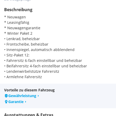
Beschreibung
* Neuwagen
* Leasingfähig
* Neuwagengarantie
* Winter Paket 2
• Lenkrad, beheizbar
• Frontscheibe, beheizbar
• Innenspiegel, automatisch abblendend
• Sitz-Paket 12:
• Fahrersitz 6-fach einstellbar und beheizbar
• Beifahrersitz 4-fach einstellbar und beheizbar
• Lendenwirbelstütze Fahrersitz
• Armlehne Fahrersitz
* Sitz-Paket 12
• Fahrersitz 6-fach einstellbar und beheizbar
Vorteile zu diesem Fahrzeug
• Beifahrersitz 4-fach einstellbar und beheizbar
Gewährleistung
• Lendenwirbelstütze Fahrersitz
Garantie
• Armlehne Fahrersitz
* 17" Leichtmetallräder
Ausstattungen & Extras
* Reserverad