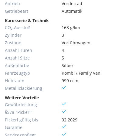
Antrieb
Vorderrad
Getriebeart
Automatik
Karosserie & Technik
CO₂-Ausstoß
163 g/km
Zylinder
3
Zustand
Vorführwagen
Anzahl Türen
4
Anzahl Sitze
5
Außenfarbe
Silber
Fahrzeugtyp
Kombi / Family Van
Hubraum
999 ccm
Metallic­lackierung
Weitere Vorteile
Gewährleistung
§57a "Pickerl"
Pickerl gültig bis
02.2029
Garantie
Servicegepflegt