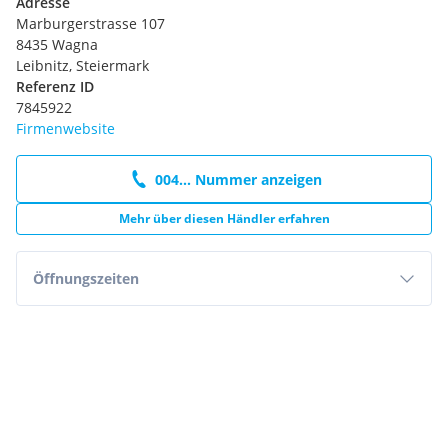
Adresse
Scheibenwischer mit Regensensor
Marburgerstrasse 107
Fernlicht-Assistent
8435 Wagna
Zentralverriegelung mit Fernbedienung
Leibnitz, Steiermark
Elektronisches Sicherheits- und Stabilitätsprogramm (ESP)
Referenz ID
Fahrspur-Assistent inkl. Fahrspurhalte-Assistent
7845922
Notbremslicht, Warnblinkaktivierung bei starkem Bremsen
Firmenwebsite
Servolenkung, elektrisch (EPAS)
Tagfahrlicht
004... Nummer anzeigen
Park-Pilot-System hinten
Park-Pilot-System vorn
Mehr über diesen Händler erfahren
Induktive Ladestation
ABS+ESP+ASR
Seitenscheiben ab 2. Sitzreihe und Heckscheibe, dunkel
Öffnungszeiten
getönt
Audiofernbedienung am Lenkrad
Airbag : Fahrerairbag
Aussenspiegel, elektrisch einstellbar und beheizbar, in
schwarz
Klima : Klimaanlage mit automatischer
Temperaturkontrolle
Airbag : Beifahrerairbag