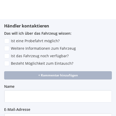
Abdeckleiste der Schiebetürführung
Airbag : Beifahrer-Airbag Deaktivierung
Airbag : Innenseite Fahrersitz
Airbag : Kopf- Schulterairbags, vorn
Airbag : Seitenairbag für Fahrer/Beifahrer
Händler kontaktieren
Fensterheber, hinten, rechts und links, elektrisch
Das will ich über das Fahrzeug wissen:
Leichtmetallfelgen 6,5J x 16 im 10-Speichen Design in
Sparkle Silver
Ist eine Probefahrt möglich?
Schiebetür, rechts und links
Weitere Informationen zum Fahrzeug
Ist das Fahrzeug noch verfügbar?
Besteht Möglichkeit zum Eintausch?
+ Kommentar hinzufügen
Name
E-Mail-Adresse