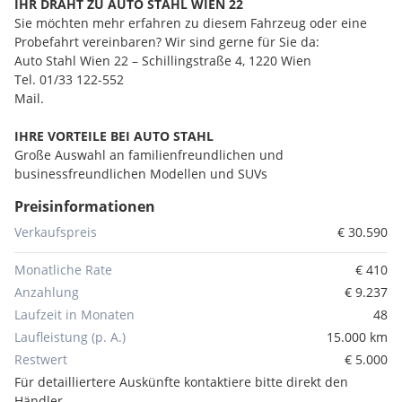
IHR DRAHT ZU AUTO STAHL WIEN 22
Sie möchten mehr erfahren zu diesem Fahrzeug oder eine
Probefahrt vereinbaren? Wir sind gerne für Sie da:
Auto Stahl Wien 22 – Schillingstraße 4, 1220 Wien
Tel. 01/33 122-552
Mail.
IHRE VORTEILE BEI AUTO STAHL
Große Auswahl an familienfreundlichen und
businessfreundlichen Modellen und SUVs
Individuelle Finanzierungsmöglichkeiten - ganz nach Ihren
Preisinformationen
Wünschen
Service hat Vorfahrt – Ihre persönliche Betreuung ist uns
Verkaufspreis
€ 30.590
wichtig
Reparatur & Service für alle Marken – PKW, Nutzfahrzeuge &
Monatliche Rate
€ 410
Motorräder
Anzahlung
€ 9.237
Originalteile & geprüfte Ersatzteile
Laufzeit in Monaten
48
Über 300 Fahrzeuge ständig lagernd und sofort verfügbar
Laufleistung (p. A.)
15.000 km
One Stop Shop: Finanzierung & Versicherung direkt vor Ort –
Restwert
€ 5.000
schnell & unkompliziert
Wunschkennzeichen & Zulassung direkt bei uns
Für detailliertere Auskünfte kontaktiere bitte direkt den
Familienbetrieb mit über 70 jähriger Geschichte
Händler.