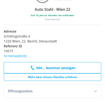
ISOFIX-Halterung an den äusseren Sitzplätzen der 2. Sitzreihe
Auto Stahl - Wien 22
.) Halogen Scheinwerfer mit LED-Tagfahrlicht,
Scheinwerfereinfassung in schwarz
Seit
16
Jahren Händler bei willhaben
Unternehmen
.) Leichtmetallräder 7J x 17 mit 215/55 R17 Reifen, 5x2-
Speichen-Design, in Magnetic Bright, glanzgedreht
.) Anhängevorrichtung, fest
Adresse
Schillingstraße 4
1220 Wien, 22. Bezirk, Donaustadt
Referenz ID
10577
Firmenwebsite
004... Nummer anzeigen
Mehr über diesen Händler erfahren
Öffnungszeiten