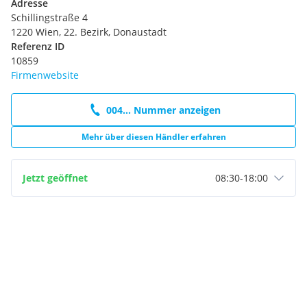
Adresse
mit mittlerem Tönungsgrad
Schillingstraße 4
Beheizbare Heckscheibe, fest
1220 Wien, 22. Bezirk, Donaustadt
Ladekabel für die öffentliche Ladestation
Referenz ID
Sonnenschutzrollos
10859
Picknick-Licht
Firmenwebsite
Kraftstoffbehälter 63 Liter
Sitz-Paket 22
Technologie-Paket 6
004... Nummer anzeigen
Rücksitz-Paket 19
Technologie-Paket 6 - mit Stop & Go Funktion
Mehr über diesen Händler erfahren
3 USB-Anschlüsse für die 2. Sitzreihe
USB-Anschluss vorn
Jetzt geöffnet
08:30
-
18:00