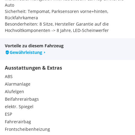
Auto
Sicherheit: Tempomat, Parksensoren vorne+hinten,
Rückfahrkamera
Besonderheiten: 8 Sitze, Hersteller Garantie auf die
Hochvoltkomponenten -> 8 Jahre, LED-Scheinwerfer
IHR DRAHT ZU AUTO STAHL WIEN 22
Vorteile zu diesem Fahrzeug
Sie möchten mehr erfahren zu diesem Fahrzeug oder eine
Gewährleistung
Probefahrt vereinbaren? Wir sind gerne für Sie da:
Auto Stahl Wien 22 – Schillingstraße 4, 1220 Wien
Ausstattungen & Extras
Tel. 01/33 122-552
Mail.
ABS
Alarmanlage
IHRE VORTEILE BEI AUTO STAHL
Alufelgen
Eigene Ladeinfrastruktur vor Ort
Beifahrerairbags
Große Auswahl an Elektro- und Hybridfahrzeugen und auch
klassischen Antrieben
elektr. Spiegel
Beratung für Firmenflotten mit Nachhaltigkeitszielen
ESP
Speziell auf die Marke ausgebildete EV-Techniker
Fahrerairbag
Reparatur & Service für alle Marken – PKW, Nutzfahrzeuge &
Frontscheibenheizung
Motorräder