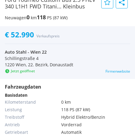
340 L1H1 FWD Titani... Kleinbus
0
118
Neuwagen
km
PS (87 kW)
€ 52.990
Verkaufspreis
Auto Stahl - Wien 22
Schillingstraße 4
1220 Wien, 22. Bezirk, Donaustadt
Jetzt geöffnet
Firmenwebsite
Fahrzeugdaten
Basisdaten
Kilometerstand
0 km
Leistung
118 PS (87 kW)
Treibstoff
Hybrid Elektro/Benzin
Antrieb
Vorderrad
Getriebeart
Automatik