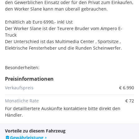
den Gewerblichen Einsatz oder für den Privat zum Einkaufen,
den Worker Slane kann man überall gebrauchen.
Erhältlich ab Euro 6990,- inkl Ust
Der Worker Slane ist der Teurere Bruder vom Ampero E-
Truck
Der Unterschied ist das Multimedia Center , Sportsitze ,
Elektrische Fensterheber und die Runden Scheinwerfer.
Besonderheiten:
*Mopedzulassung L6e (Auf Wunsch auch gedrosselt als 25
Preisinformationen
KmH Variante erhältlich)
*Brushless Motor
Verkaufspreis
€ 6.990
*Automatik Getriebe mit Untersetzung für Schwere Lasten
*Kippbare Ladefläche
Monatliche Rate
€ 72
*Lüftung/Heizung
Für detailliertere Auskünfte kontaktiere bitte direkt den
*Untersetzungsgetriebe
Händler.
*Rückfahrkammera
*Legale Österreichische Zulassung
Vorteile zu diesem Fahrzeug
*Multimedia Center
Gewährleistung