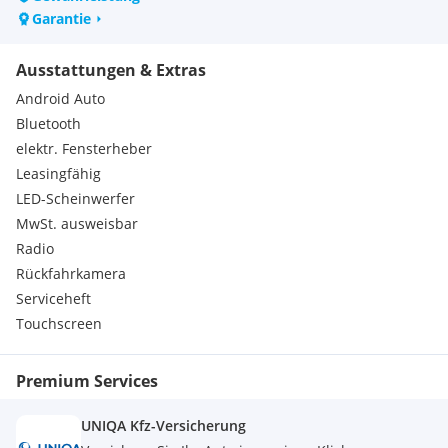
*Fahrzeugmaße (L x B x H) ca.: 3160mm x 1200mm x 1700mm
Garantie
*Ladefläche (L x B) ca.: 1520mm x 1100mm
* über 500 kg Zuladung
*Optional auf Aufpreis größerer Akku erhältlich
Ausstattungen & Extras
Android Auto
Ersatzteile sind jederzeit über uns erhältlich.
Bluetooth
Das Gewährleistungsrecht wird auf Grund der China Qualität
eingeschränkt.
elektr. Fensterheber
Leasingfähig
LED-Scheinwerfer
MwSt. ausweisbar
Radio
Rückfahrkamera
Serviceheft
Touchscreen
Premium Services
UNIQA Kfz-Versicherung