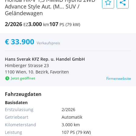
Advance Style Aut. (M... SUV /
Geländewagen
2/2026
3.000
107
EZ
km
PS (79 kW)
€ 33.900
Verkaufspreis
Hans Sverak KFZ Rep. u. Handel GmbH
Himberger Strasse 23
1100 Wien, 10. Bezirk, Favoriten
Jetzt geöffnet
Firmenwebsite
Fahrzeugdaten
Basisdaten
Erstzulassung
2/2026
Getriebeart
Automatik
Kilometerstand
3.000 km
Leistung
107 PS (79 kW)