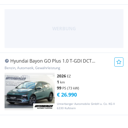
Hyundai Bayon GO Plus 1.0 T-GDI DCT
abzüglich Superbonus
Benzin, Automatik, Gewährleistung
2026
EZ
1
km
99
PS (73 kW)
€ 26.990
Unterberger Automobile GmbH u. Co. KG II
6330 Kufstein