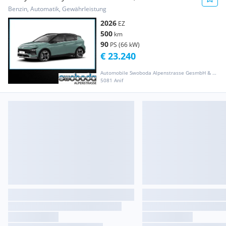
y6bc2-PP8-OO5/O6
Benzin, Automatik, Gewährleistung
2026
EZ
500
km
90
PS (66 kW)
€ 23.240
Automobile Swoboda Alpenstrasse GesmbH & Co KG
5081 Anif