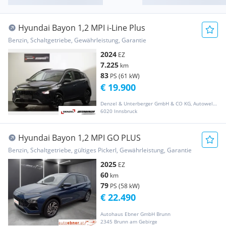
Hyundai Bayon 1,2 MPI i-Line Plus
Benzin, Schaltgetriebe, Gewährleistung, Garantie
2024
EZ
7.225
km
83
PS (61 kW)
€ 19.900
Denzel & Unterberger GmbH & CO KG, Autowelt Innsbruck
6020 Innsbruck
Hyundai Bayon 1,2 MPI GO PLUS
Benzin, Schaltgetriebe, gültiges Pickerl, Gewährleistung, Garantie
2025
EZ
60
km
79
PS (58 kW)
€ 22.490
Autohaus Ebner GmbH Brunn
2345 Brunn am Gebirge