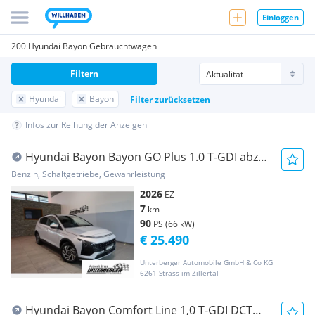
Einloggen
200 Hyundai Bayon Gebrauchtwagen
Filtern
Hyundai
Bayon
Filter zurücksetzen
Infos zur Reihung der Anzeigen
Hyundai Bayon Bayon GO Plus 1.0 T-GDI abzgl.
möglicher ...
Benzin, Schaltgetriebe, Gewährleistung
2026
EZ
7
km
90
PS (66 kW)
€ 25.490
Unterberger Automobile GmbH & Co KG
6261 Strass im Zillertal
Hyundai Bayon Comfort Line 1,0 T-GDI DCT