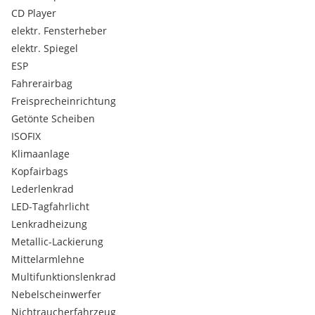
Ausstattungsfehler und Zwischenverkauf Vorbehalten..
CD Player
Serienausstattungen:
elektr. Fensterheber
Radzierblenden
elektr. Spiegel
Außentemperaturanzeige
ESP
Getränkehalter vorne und hinten
Heckscheibenwischer
Fahrerairbag
Nebelschlussleuchte
Freisprecheinrichtung
Stoßfänger in Wagenfarbe
Getönte Scheiben
Dachantenne
ISOFIX
Gepäckraumabdeckung
Klimaanlage
Außenspiegelabdeckung - in Wagenfarbe
Frontscheibenwischer (Aeroblade) mit Intervall
Kopfairbags
Kofferraumbeleuchtung
Lederlenkrad
Türgriffe außen in Wagenfarbe
LED-Tagfahrlicht
3. Bremsleuchte
Lenkradheizung
Fahrersitz manuell höhenverstellbar
Metallic-Lackierung
Instrumentenbeleuchtung einstellbar
Tire Mobility Kit
Mittelarmlehne
5 höhenverstellbare Kopfstützen
Multifunktionslenkrad
Aschenbecher herausnehmbar/Zigarettenanzünder
Nebelscheinwerfer
Kindersicherung in beiden Türen hinten
Nichtraucherfahrzeug