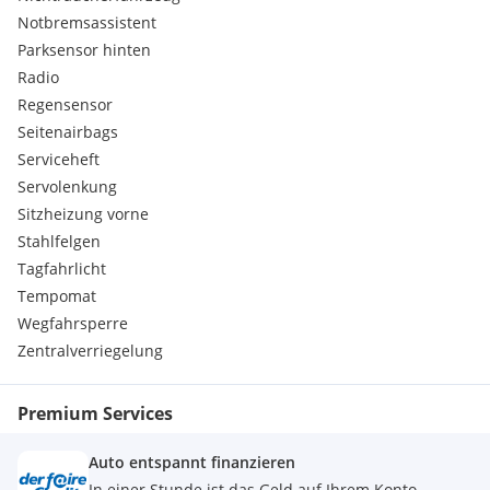
Rücksitzbank- und lehne im Verhältnis 60:40 umklappbar
Notbremsassistent
Schaltpunktanzeige in der Armaturen
Kühlergrill - Design schwarz
Parksensor hinten
3-Punkt Sicherheitsgurte vorne/hinten
Radio
Automatische Türverriegelung
Regensensor
Komfortblinker mit Tippfunktion (3x blinken)
Seitenairbags
VSM-Vehicle Stability Managment
Serviceheft
Sonnenblende für Fahrer und Beifahrer mit
Servolenkung
Kosmetikspiegel, Fahrerseite mit Tickethalter
Haltegriff (Beifahrerseite)
Sitzheizung vorne
12 Volt Anschluss vorne und in der Mittelkonsole
Stahlfelgen
14 Zoll Stahlfelgen mit Bereifung 175/65 R14
Tagfahrlicht
Belüftungshebel in Metall-Optik
Tempomat
Schaltknauf mit Chromapplikation
Wegfahrsperre
Tankdeckelentriegelung
Lenkrad 3-Speichen höhenverstellbar
Zentralverriegelung
BAS - Brake Assist System - Bremskraftverstärker
Haltegriffe hinten inkl. Kleiderhaken
Premium Services
Warnton wenn nicht angeschnallt (vorne/hinten)
Auto entspannt finanzieren
In einer Stunde ist das Geld auf Ihrem Konto.