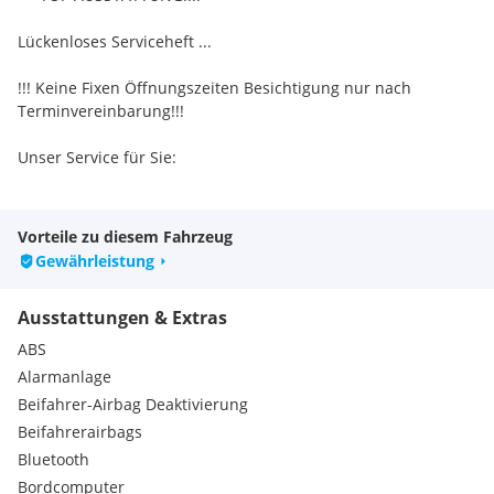
Lückenloses Serviceheft ...
!!! Keine Fixen Öffnungszeiten Besichtigung nur nach
Terminvereinbarung!!!
Unser Service für Sie:
Jedes Fahrzeug erhält einen Auslieferungscheck
Wir finanzieren Ihr neues Auto nach Ihren Wünschen
Vorteile zu diesem Fahrzeug
Wir nehmen Ihr jetziges Fahrzeug gerne in Zahlung
Gewährleistung
Besichtigung, Probefahrt u. Eintausch täglich möglich.
Ausstattungen & Extras
Besuchen Sie unsere Homepage für weitere Fahrzeuge.
ABS
Alarmanlage
Sofort Finanzierung möglich auch ohne Anzahlung mit oder
Beifahrer-Airbag Deaktivierung
ohne Restzahlung.
Beifahrerairbags
Bitte Überprüfen sie die Ausstattung am Fahrzeug. Alle
Bluetooth
angaben ohne Gewähr. Irrtürmer, Änderung,
Bordcomputer