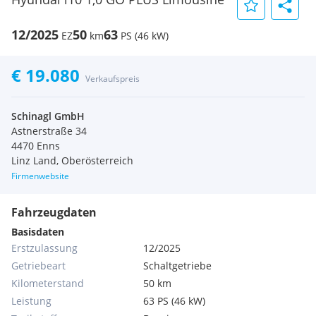
12/2025
50
63
EZ
km
PS (46 kW)
€ 19.080
Verkaufspreis
Schinagl GmbH
Astnerstraße 34
4470 Enns
Linz Land, Oberösterreich
Firmenwebsite
Fahrzeugdaten
Basisdaten
Erstzulassung
12/2025
Getriebeart
Schaltgetriebe
Kilometerstand
50 km
Leistung
63 PS (46 kW)