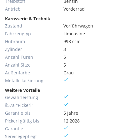
Treibstoff
Benzin
Antrieb
Vorderrad
Karosserie & Technik
Zustand
Vorführwagen
Fahrzeugtyp
Limousine
Hubraum
998 ccm
Zylinder
3
Anzahl Türen
5
Anzahl Sitze
5
Außenfarbe
Grau
Metallic­lackierung
Weitere Vorteile
Gewährleistung
§57a "Pickerl"
Garantie bis
5 Jahre
Pickerl gültig bis
12.2028
Garantie
Servicegepflegt