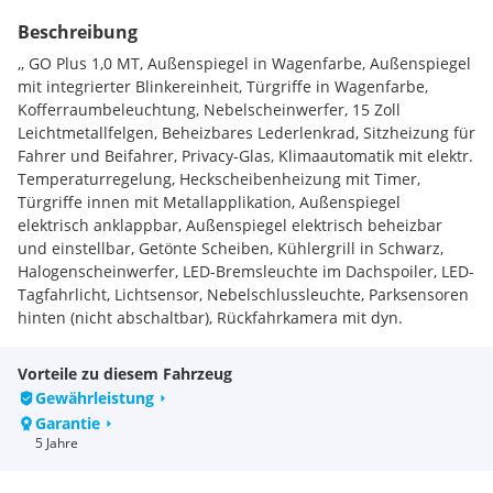
Beschreibung
,, GO Plus 1,0 MT, Außenspiegel in Wagenfarbe, Außenspiegel
mit integrierter Blinkereinheit, Türgriffe in Wagenfarbe,
Kofferraumbeleuchtung, Nebelscheinwerfer, 15 Zoll
Leichtmetallfelgen, Beheizbares Lederlenkrad, Sitzheizung für
Fahrer und Beifahrer, Privacy-Glas, Klimaautomatik mit elektr.
Temperaturregelung, Heckscheibenheizung mit Timer,
Türgriffe innen mit Metallapplikation, Außenspiegel
elektrisch anklappbar, Außenspiegel elektrisch beheizbar
und einstellbar, Getönte Scheiben, Kühlergrill in Schwarz,
Halogenscheinwerfer, LED-Bremsleuchte im Dachspoiler, LED-
Tagfahrlicht, Lichtsensor, Nebelschlussleuchte, Parksensoren
hinten (nicht abschaltbar), Rückfahrkamera mit dyn.
Begrenzungssignalisierung, Stoßfänger in Wagenfarbe,
Fahrer- und Beifahrerairbag, (Beifahrerairbag deaktivierbar),
Vorteile zu diesem Fahrzeug
Kopfairbag (vorne und hinten), Seitenairbag für Fahrer und
Gewährleistung
Beifahrer, Alarmanlage, Antiblockiersystem (ABS),
Garantie
Aufmerksamkeitsassistent (DAW), Berganfahrhilfe (HAC),
5 Jahre
Elektronisches Stabilitätsprogramm (ESP),
Fahrzeugstabilitätskontrolle (VSM), Fernlichtassistent (HBA),