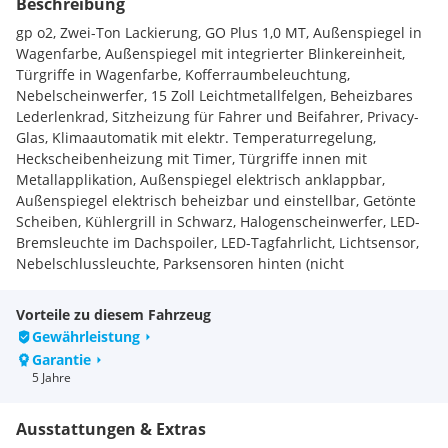
Beschreibung
gp o2, Zwei-Ton Lackierung, GO Plus 1,0 MT, Außenspiegel in
Wagenfarbe, Außenspiegel mit integrierter Blinkereinheit,
Türgriffe in Wagenfarbe, Kofferraumbeleuchtung,
Nebelscheinwerfer, 15 Zoll Leichtmetallfelgen, Beheizbares
Lederlenkrad, Sitzheizung für Fahrer und Beifahrer, Privacy-
Glas, Klimaautomatik mit elektr. Temperaturregelung,
Heckscheibenheizung mit Timer, Türgriffe innen mit
Metallapplikation, Außenspiegel elektrisch anklappbar,
Außenspiegel elektrisch beheizbar und einstellbar, Getönte
Scheiben, Kühlergrill in Schwarz, Halogenscheinwerfer, LED-
Bremsleuchte im Dachspoiler, LED-Tagfahrlicht, Lichtsensor,
Nebelschlussleuchte, Parksensoren hinten (nicht
abschaltbar), Rückfahrkamera mit dyn.
Begrenzungssignalisierung, Stoßfänger in Wagenfarbe,
Vorteile zu diesem Fahrzeug
Fahrer- und Beifahrerairbag, (Beifahrerairbag deaktivierbar),
Gewährleistung
Kopfairbag (vorne und hinten), Seitenairbag für Fahrer und
Garantie
Beifahrer, Alarmanlage, Antiblockiersystem (ABS),
5 Jahre
Aufmerksamkeitsassistent (DAW), Berganfahrhilfe (HAC),
Elektronisches Stabilitätsprogramm (ESP),
Ausstattungen & Extras
Fahrzeugstabilitätskontrolle (VSM), Fernlichtassistent (HBA),