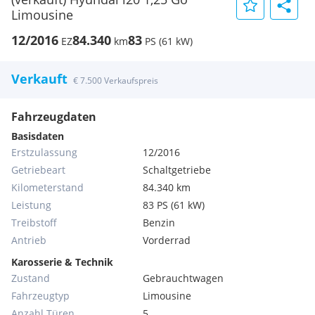
Limousine
12/2016
84.340
83
EZ
km
PS (61 kW)
Verkauft
€ 7.500 Verkaufspreis
Fahrzeugdaten
Basisdaten
Erstzulassung
12/2016
Getriebeart
Schaltgetriebe
Kilometerstand
84.340 km
Leistung
83 PS (61 kW)
Treibstoff
Benzin
Antrieb
Vorderrad
Karosserie & Technik
Zustand
Gebrauchtwagen
Fahrzeugtyp
Limousine
Anzahl Türen
5