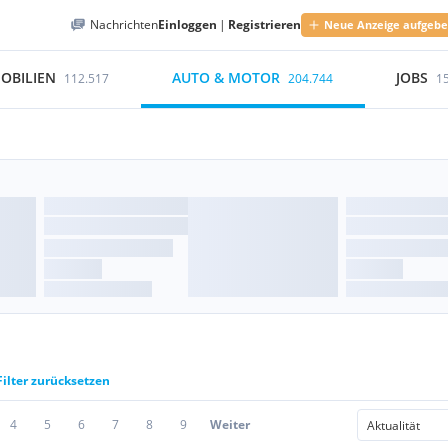
Nachrichten
Einloggen
|
Registrieren
Neue Anzeige aufgeb
OBILIEN
AUTO & MOTOR
JOBS
112.517
204.744
1
Filter zurücksetzen
4
5
6
7
8
9
Weiter