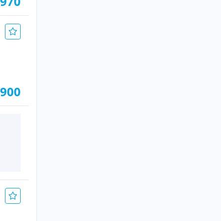
.970
.900