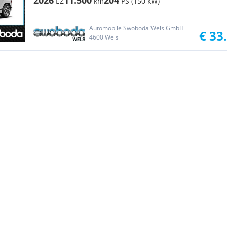
2026
11.500
204
EZ
km
PS (150 kW)
Automobile Swoboda Wels GmbH
€ 33
4600 Wels