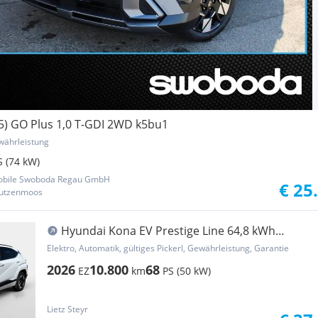
) GO Plus 1,0 T-GDI 2WD k5bu1
währleistung
S (74 kW)
obile Swoboda Regau GmbH
€ 25
Rutzenmoos
Hyundai Kona EV Prestige Line 64,8 kWh
Volllederausstattun
Elektro, Automatik, gültiges Pickerl, Gewährleistung, Garantie
2026
10.800
68
EZ
km
PS (50 kW)
Lietz Steyr