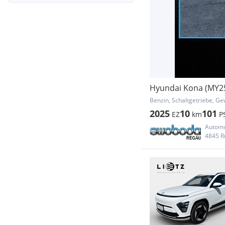
Hyundai Kona (MY25
Benzin, Schaltgetriebe, Ge
2025
10
101
EZ
km
P
Autom
4845 