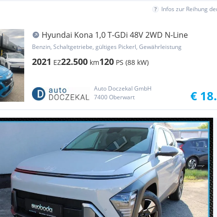
Infos zur Reihung d
Hyundai Kona 1,0 T-GDi 48V 2WD N-Line
Benzin, Schaltgetriebe, gültiges Pickerl, Gewährleistung
2021
22.500
120
EZ
km
PS (88 kW)
Auto Doczekal GmbH
€ 18
7400 Oberwart