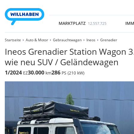
MARKTPLATZ
IMM
12.557.725
Startseite
Auto & Motor
Gebrauchtwagen
Ineos
Grenadier
Ineos Grenadier Station Wagon 3.
wie neu SUV / Geländewagen
1/2024
30.000
286
EZ
km
PS (210 kW)