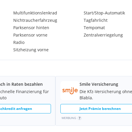
Multifunktionslenkrad
Start/Stop-Automatik
Nichtraucherfahrzeug
Tagfahrlicht
Parksensor hinten
Tempomat
Parksensor vorne
Zentralverriegelung
Radio
Sitzheizung vorne
ach in Raten bezahlen
Smile Versicherung
schnelle Finanzierung für
Die Kfz-Versicherung ohn
Auto
Blabla.
chkredit anfragen
Jetzt Prämie berechnen
WERBUNG