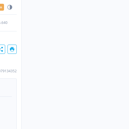
en
5.640
079134352