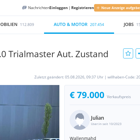
Nachrichten
Einloggen
|
Registrieren
Neue Anzeige aufgeb
OBILIEN
AUTO & MOTOR
JOBS
112.809
207.454
1
0 Trialmaster Aut. Zustand
Zuletzt geändert:
05.08.2026, 09:37 Uhr
|
willhaben-Code:
2
€ 79.000
Verkaufspreis
Julian
User:in seit 10/2023
Wallenmahd