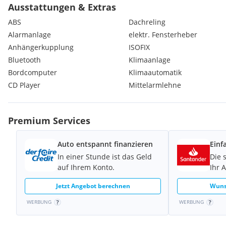
Ausstattungen & Extras
ABS
Dachreling
Alarmanlage
elektr. Fensterheber
Anhängerkupplung
ISOFIX
Bluetooth
Klimaanlage
Bordcomputer
Klimaautomatik
CD Player
Mittelarmlehne
Premium Services
Auto entspannt finanzieren
Einf
In einer Stunde ist das Geld
Die 
auf Ihrem Konto.
Ihr 
Jetzt Angebot berechnen
Wuns
WERBUNG
WERBUNG