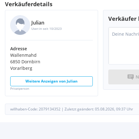
Verkäuferdetails
Verkäufer 
Julian
User:in seit 10/2023
Adresse
Wallenmahd
6850 Dornbirn
Vorarlberg
N
Weitere Anzeigen von
Julian
Privatperson
willhaben-Code:
2079134352
|
Zuletzt geändert:
05.08.2026, 09:37
Uhr