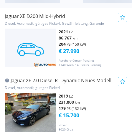
Jaguar XE D200 Mild-Hybrid
Diesel, Automatik, gültiges Pickerl, Gewährleistung, Garantie
2021
EZ
86.767
km
204
PS (150 kW)
€ 27.990
Autohero Center Penzing
1140 Wien, 14. Bezirk, Penzing
Jaguar XE 2.0 Diesel R- Dynamic Neues Modell
Diesel, Automatik, gültiges Pickerl
2019
EZ
231.000
km
179
PS (132 kW)
€ 15.700
Privat
8020 Graz