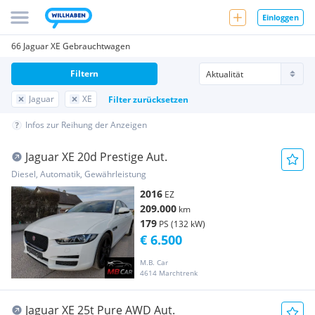
Einloggen
66 Jaguar XE Gebrauchtwagen
Filtern
Jaguar
XE
Filter zurücksetzen
Infos zur Reihung der Anzeigen
Jaguar XE 20d Prestige Aut.
Diesel, Automatik, Gewährleistung
2016
EZ
209.000
km
179
PS (132 kW)
€ 6.500
M.B. Car
4614 Marchtrenk
Jaguar XE 25t Pure AWD Aut.