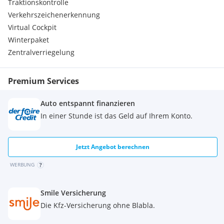
Traktionskontrolle
Scheibenwischer mit Regensensor
Verkehrszeichenerkennung
Sitz vorn links verstellbar (6-fach)
Virtual Cockpit
Sitz vorn rechts verstellbar (4-fach)
Sitzbezug / Polsterung: Robustsitzbezüge
Winterpaket
Sitzheizung vorn
Zentralverriegelung
Smartphone kabellose Schnittstelle (Apple CarPlay & Android
Auto)
Sonderlackierung
Premium Services
Traction-Control-System (Selec-Terrain)
Türgriff außen Wagenfarbe
Auto entspannt finanzieren
Unterfahrschutz (Grau)
In einer Stunde ist das Geld auf Ihrem Konto.
USB-Anschluss
USB-Anschlüsse (2) hinten
Verglasung hinten abgedunkelt
Jetzt Angebot berechnen
Zentralverriegelung
Sonderausstattungen
WERBUNG
2-Farben-Lackierung - € 500,-
Dach schwarz lackiert
Smile Versicherung
Die Kfz-Versicherung ohne Blabla.
Unsere Vorteile für Sie: