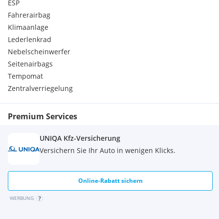
ESP
Staufach mit Armauflage zwischen Frontsitzen, versperrbar
Fahrerairbag
4 Scheibenbremsen mit ABS
Klimaanlage
''YES Essentials'' Sitzbezüge
Lederlenkrad
4 Volltüren mit Kurbelfenstern
Nebelscheinwerfer
Seitenairbags
Tempomat
Zentralverriegelung
Premium Services
UNIQA Kfz-Versicherung
Versichern Sie Ihr Auto in wenigen Klicks.
Online-Rabatt sichern
WERBUNG