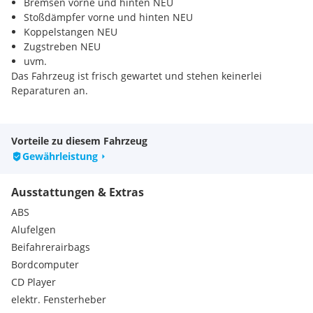
Bremsen vorne und hinten NEU
Stoßdämpfer vorne und hinten NEU
Koppelstangen NEU
Zugstreben NEU
uvm.
Das Fahrzeug ist frisch gewartet und stehen keinerlei
Reparaturen an.
Besichtigung nach telefonischer Absprache in 1230 Wien.
Vorteile zu diesem Fahrzeug
Serienausstattungen:
Gewährleistung
Dieselpartikelfilter
5 Sitzplätze
Ausstattungen & Extras
Außentemperaturanzeige
Handschuhfach
ABS
Fußmatten vorne
Alufelgen
Kopfstützen für alle Plätze
Beifahrerairbags
Kotflügelverbreiterung in Wagenfarbe
Bordcomputer
"Freedom Top" Hardtop inkl. Volltüren mit Kurbelfenstern
Fahrersitz und Lenkrad höhenverstellbar
CD Player
Rücksitzbank geteilt umklappbar
elektr. Fensterheber
Seitliche Trittrohre