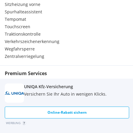
Projektor-Frontscheinwerfer mit einstellbarer
Sitzheizung vorne
Leuchtweitenregulierung
Spurhalteassistent
SDA Abstandswarner
Tempomat
Sonneblenden mit Kosmetikspiegel
Touchscreen
Traktionskontrolle
Verkehrszeichenerkennung
Wegfahrsperre
Zentralverriegelung
Premium Services
UNIQA Kfz-Versicherung
Versichern Sie Ihr Auto in wenigen Klicks.
Online-Rabatt sichern
WERBUNG