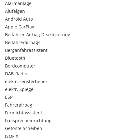
Alarmanlage
Serienausstattungen:
Alufelgen
Nebelschlussleuchte
Android Auto
Heckscheibenwischer mit Intervallschaltung
Apple CarPlay
Türgriffe in Wagenfarbe
Garantie
Beifahrer-Airbag Deaktivierung
Uni-Lackierung
Beifahrerairbags
Heckscheibenheizung
Berganfahrassistent
Reifenreparaturkit
Bluetooth
Gepäcknetz
Bordcomputer
LED Innenraumbeleuchtung
6-Gang Schaltgetriebe
DAB-Radio
Vorderradantrieb
elektr. Fensterheber
Höhenverstellbare Kopfstützen vorne
elektr. Spiegel
BAS (Bremsassistent)
ESP
Gepäckraumabdeckung (Rollo)
Fahrerairbag
4-fach verstellbare Lenksäule
Heckspoiler mit dritter LED-Bremsleuchte
Fernlichtassistent
McPherson-Vorderradaufhängung
Freisprecheinrichtung
Silberfarbener Türinnengriff
Getönte Scheiben
Start-Stopp-Motormanagement-System (ISG)
ISOFIX
Startsignal für voraus fahrendes Fahrzeug (FVSA)