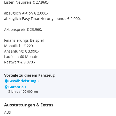
Listen Neupreis € 27.960,-
abzüglich Aktion € 2.000,-
abzüglich Easy Finanzierungsbonus € 2.000,-
Aktionspreis € 23.960,-
Finanzierungs-Beispiel
Monatlich: € 229,-
Anzahlung: € 3.990,-
Laufzeit: 60 Monate
Restwert € 9.870,-
Gerne erstellen wir ein maßgeschneidertes
Finanzierungsangebot für Sie!
Vorteile zu diesem Fahrzeug
Jede Finanzierung auch ohne Anzahlung machbar
Gewährleistung
Garantie
Vereinbaren Sie am besten gleich eine Probefahrt!
5 Jahre / 100.000 km
Nähere Informationen erhalten Sie unter,
Herr Heinz Schweitzer
Ausstattungen & Extras
Irrtümer u. Druckfehler sowie Zwischenverkauf vorbehalten!
ABS