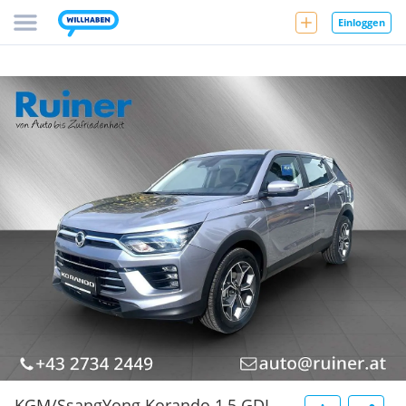
Einloggen
KGM/SsangYong Korando 1,5 GDI