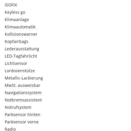
CO2-Effizienzklasse: A
ISOFIX
sofort lieferbar
Keyless go
Klimaanlage
Klimaautomatik
Kollisionswarner
Kopfairbags
Lederausstattung
LED-Tagfahrlicht
Lichtsensor
Lordosenstütze
Metallic-Lackierung
MwSt. ausweisbar
Navigationssystem
Notbremsassistent
Notrufsystem
Parksensor hinten
Parksensor vorne
Radio