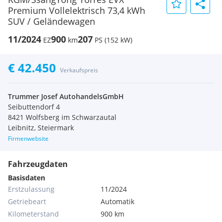
Premium Vollelektrisch 73,4 kWh
SUV / Geländewagen
11/2024
900
207
EZ
km
PS (152 kW)
€ 42.450
Verkaufspreis
Trummer Josef AutohandelsGmbH
Seibuttendorf 4
8421 Wolfsberg im Schwarzautal
Leibnitz, Steiermark
Firmenwebsite
Fahrzeugdaten
Basisdaten
Erstzulassung
11/2024
Getriebeart
Automatik
Kilometerstand
900 km