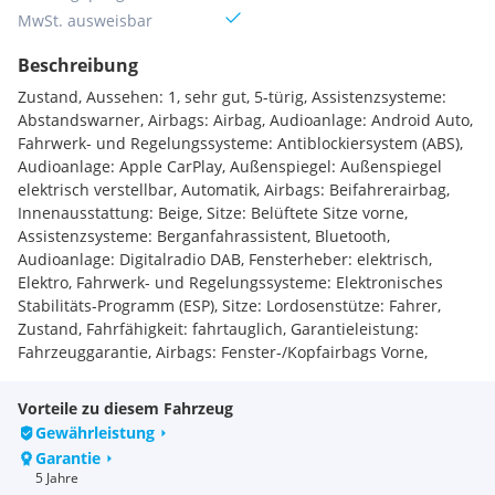
MwSt. ausweisbar
Beschreibung
Zustand, Aussehen: 1, sehr gut, 5-türig, Assistenzsysteme:
Abstandswarner, Airbags: Airbag, Audioanlage: Android Auto,
Fahrwerk- und Regelungssysteme: Antiblockiersystem (ABS),
Audioanlage: Apple CarPlay, Außenspiegel: Außenspiegel
elektrisch verstellbar, Automatik, Airbags: Beifahrerairbag,
Innenausstattung: Beige, Sitze: Belüftete Sitze vorne,
Assistenzsysteme: Berganfahrassistent, Bluetooth,
Audioanlage: Digitalradio DAB, Fensterheber: elektrisch,
Elektro, Fahrwerk- und Regelungssysteme: Elektronisches
Stabilitäts-Programm (ESP), Sitze: Lordosenstütze: Fahrer,
Zustand, Fahrfähigkeit: fahrtauglich, Garantieleistung:
Fahrzeuggarantie, Airbags: Fenster-/Kopfairbags Vorne,
Freisprecheinrichtung, Antriebsachse: Frontantrieb, Farben:
Grün, Heckspoiler, Induktionsladen für Smartphones, Sitze:
Vorteile zu diesem Fahrzeug
Isofix (Kindersitzbefestigung), Klimatisierung: Klimaanlage
Gewährleistung
manuell, Klimatisierung: Klimaautomatik, Lichttechnik: LED-
Garantie
Tagfahrlicht, Polsterung: Leder, Felgentyp: Leichtmetallfelge,
5 Jahre
Lichttechnik: Lichtsensor, Batterie-Bauart: Lithium-