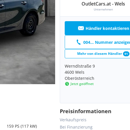
OutletCars.at - Wels
Unternehmen
Händler kontaktieren
004... Nummer anzeige
Mehr von diesem Händler
91
Werndlstraße 9
4600 Wels
Oberösterreich
Jetzt geöffnet
Preisinformationen
Verkaufspreis
159 PS (117 kW)
Bei Finanzierung