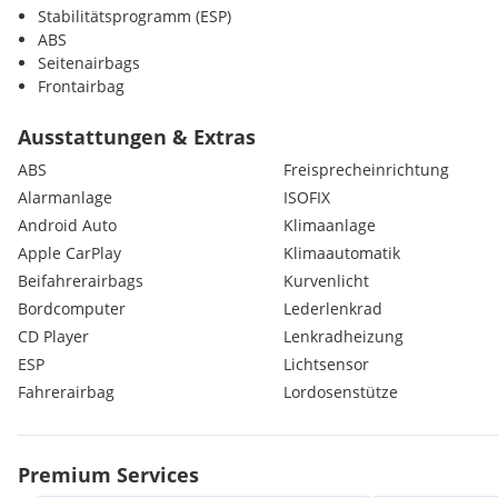
Stabilitätsprogramm (ESP)
ABS
Seitenairbags
Frontairbag
Bordcomputer
Servolenkung
Ausstattungen & Extras
Tagfahrlicht
ABS
Freisprecheinrichtung
Reifendruckkontrolle
Alarmanlage
ISOFIX
Sonnenschutzverglasung
Android Auto
Klimaanlage
Wegfahrsperre
Frontantrieb
Apple CarPlay
Klimaautomatik
Beifahrerairbags
Kurvenlicht
Bordcomputer
Lederlenkrad
CD Player
Lenkradheizung
Extras:
ESP
Lichtsensor
LED
Fahrerairbag
Lordosenstütze
Premium Services