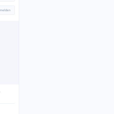
 melden
n