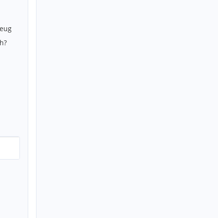
zeug
h?