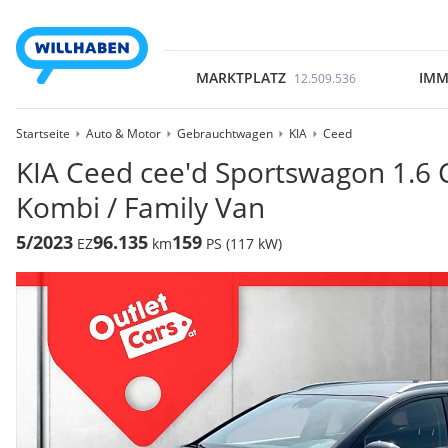
MARKTPLATZ
IMM
12.509.536
Startseite
Auto & Motor
Gebrauchtwagen
KIA
Ceed
KIA Ceed cee'd Sportswagon 1.6 
Kombi / Family Van
5/2023
96.135
159
EZ
km
PS (117 kW)