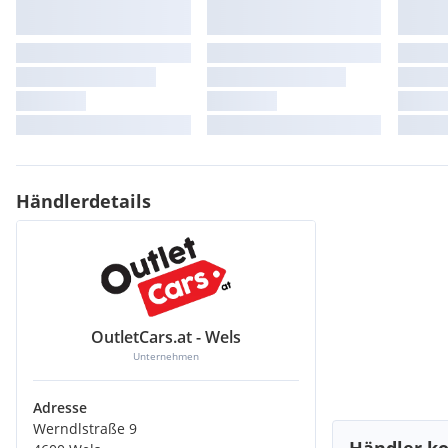
Händlerdetails
OutletCars.at - Wels
Unternehmen
Adresse
Werndlstraße 9
Händler ko