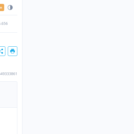
en
5.656
649333861