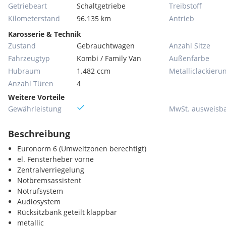
Getriebeart
Schaltgetriebe
Treibstoff
Kilometerstand
96.135 km
Antrieb
Karosserie & Technik
Zustand
Gebrauchtwagen
Anzahl Sitze
Fahrzeugtyp
Kombi / Family Van
Außenfarbe
Hubraum
1.482 ccm
Metallic­lackieru
Anzahl Türen
4
Weitere Vorteile
Gewährleistung
MwSt. ausweisb
Beschreibung
Euronorm 6 (Umweltzonen berechtigt)
el. Fensterheber vorne
Zentralverriegelung
Notbremsassistent
Notrufsystem
Audiosystem
Rücksitzbank geteilt klappbar
metallic