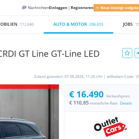
Nachrichten
Einloggen
|
Registrieren
Neue Anzeige aufgeb
OBILIEN
AUTO & MOTOR
JOBS
112.690
206.655
1
CRDI GT Line GT-Line LED
Zuletzt geändert:
07.08.2026, 11:26 Uhr
|
willhaben-Code:
1
€ 16.490
Verkaufspreis
€ 110,85
|
monatliche Rate
Details