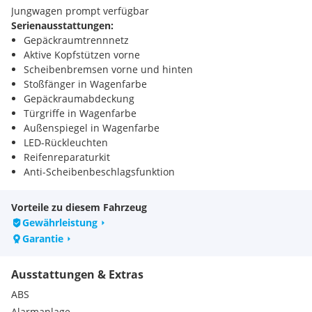
Jungwagen prompt verfügbar
Serienausstattungen:
Gepäckraumtrennnetz
Aktive Kopfstützen vorne
Scheibenbremsen vorne und hinten
Stoßfänger in Wagenfarbe
Gepäckraumabdeckung
Türgriffe in Wagenfarbe
Außenspiegel in Wagenfarbe
LED-Rückleuchten
Reifenreparaturkit
Anti-Scheibenbeschlagsfunktion
Gepäcknetzhaken
Luftauslässe für die 2. Sitzreihe
Vorteile zu diesem Fahrzeug
Dachspoiler
Gewährleistung
Spracherkennung
Garantie
12 Volt Anschluss im Kofferraum
12 Volt Anschluss, vorne
Ausstattungen & Extras
Abgedunkelte Scheiben bei 2.Sitzreihe und Heckscheibe
Ablagefächer in den Seitentürverkleidungen inkl.
ABS
Getränkehalter
Alarmanlage