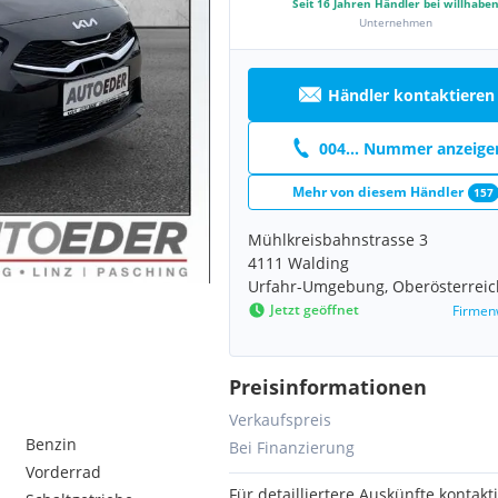
Seit
16
Jahren Händler bei willhabe
Unternehmen
Händler kontaktieren
004... Nummer anzeige
Mehr von diesem Händler
157
Mühlkreisbahnstrasse 3
4111 Walding
Urfahr-Umgebung, Oberösterreic
Jetzt geöffnet
Firmen
Preisinformationen
Verkaufspreis
Benzin
Bei Finanzierung
Vorderrad
Für detailliertere Auskünfte kontakti