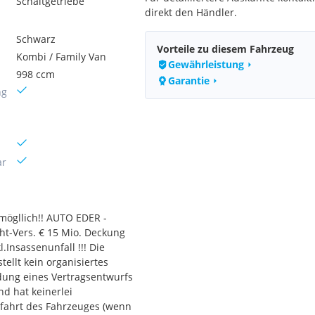
Schaltgetriebe
direkt den Händler.
Schwarz
Vorteile zu diesem Fahrzeug
Kombi / Family Van
Gewährleistung
998 ccm
Garantie
ng
ar
mögllich!! AUTO EDER -
ht-Vers. € 15 Mio. Deckung
l.Insassenunfall !!! Die
ellt kein organisiertes
ndung eines Vertragsentwurfs
nd hat keinerlei
efahrt des Fahrzeuges (wenn