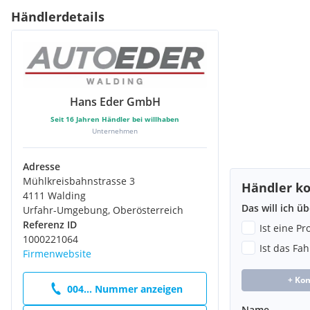
Händlerdetails
Hans Eder GmbH
Seit
16
Jahren Händler bei willhaben
Unternehmen
Adresse
Mühlkreisbahnstrasse 3
Händler ko
4111 Walding
Das will ich ü
Urfahr-Umgebung, Oberösterreich
Referenz ID
Ist eine P
1000221064
Ist das Fa
Firmenwebsite
+ Ko
004... Nummer anzeigen
Name