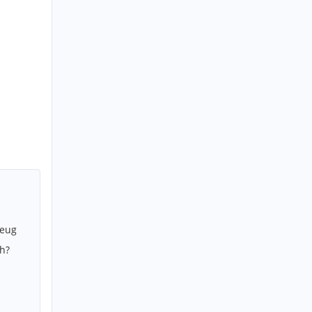
zeug
h?