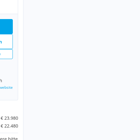
n
n
h
website
€ 23.980
€ 22.480
ere bitte