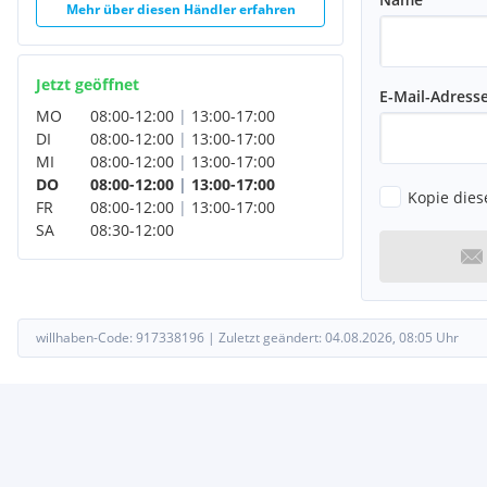
Mehr über diesen Händler erfahren
Jetzt geöffnet
E-Mail-Adress
MO
08:00
-
12:00
|
13:00
-
17:00
DI
08:00
-
12:00
|
13:00
-
17:00
MI
08:00
-
12:00
|
13:00
-
17:00
DO
08:00
-
12:00
|
13:00
-
17:00
Kopie dies
FR
08:00
-
12:00
|
13:00
-
17:00
SA
08:30
-
12:00
willhaben-Code:
917338196
|
Zuletzt geändert:
04.08.2026, 08:05
Uhr