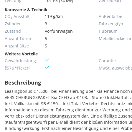
Leistung
101 PS (74 kW)
Getriebeart
Karosserie & Technik
CO₂-Ausstoß
119 g/km
Außenfarbe
Zylinder
3
Fahrzeugtyp
Zustand
Vorführwagen
Hubraum
Anzahl Türen
5
Metallic­lackieru
Anzahl Sitze
5
Weitere Vorteile
Gewährleistung
Garantie
§57a "Pickerl"
MwSt. ausweisb
Beschreibung
Leasingbonus € 1.500,--bei Finanzierung über Kia Finance noch 
VERSICHERUNGSPAKET Kia CEED ab € 108,-- Stufe 0 Inkl.Haftpflic
Inkl. Vollkasko mit SB € 150,-- Inkl.Total-Verkehrs-Rechtschutz ink
Informationen zu diesem Fahrzeug dient nur zur Werbung und st
Vertriebs- oder Dienstleistungssystem dar. Eine allfällige Zuse
(Kaufantragsentwurf) per E-Mail dient der bloßen Information u
Bindungswirkung. Erst nach einer Besichtigung und einer Prob