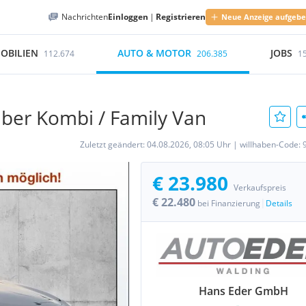
Nachrichten
Einloggen
|
Registrieren
Neue Anzeige aufgeb
OBILIEN
AUTO & MOTOR
JOBS
112.674
206.385
1
lber Kombi / Family Van
Zuletzt geändert:
04.08.2026, 08:05 Uhr
|
willhaben-Code:
€ 23.980
Verkaufspreis
€ 22.480
|
bei Finanzierung
Details
Hans Eder GmbH