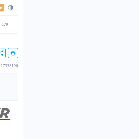
en
5.679
917338196