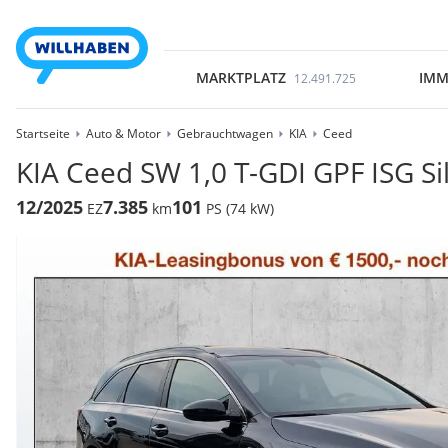
MARKTPLATZ
IMM
12.491.725
Startseite
Auto & Motor
Gebrauchtwagen
KIA
Ceed
KIA Ceed SW 1,0 T-GDI GPF ISG Si
12/2025
7.385
101
EZ
km
PS (74 kW)