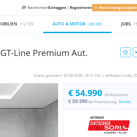
Nachrichten
Einloggen
|
Registrieren
Neue Anzeige aufgeb
OBILIEN
AUTO & MOTOR
JOBS
112.709
206.569
1
GT-Line Premium Aut.
Zuletzt geändert:
05.08.2026, 18:31 Uhr
|
willhaben-Code:
2
€ 54.990
Verkaufspreis
€ 50.990
|
bei Finanzierung
Details