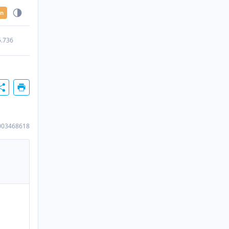
en
5.736
003468618