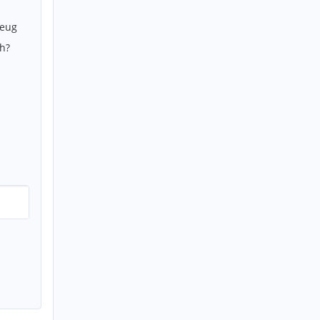
zeug
h?