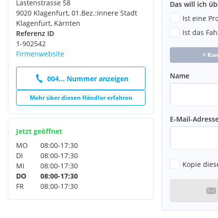
Lastenstrasse 58
Das will ich ü
9020 Klagenfurt, 01.Bez.:Innere Stadt
Ist eine P
Klagenfurt, Kärnten
Ist das Fa
Referenz ID
1-902542
Firmenwebsite
+ Ko
Name
004... Nummer anzeigen
Mehr über diesen Händler erfahren
E-Mail-Adress
Jetzt geöffnet
MO
08:00
-
17:30
DI
08:00
-
17:30
Kopie dies
MI
08:00
-
17:30
DO
08:00
-
17:30
FR
08:00
-
17:30