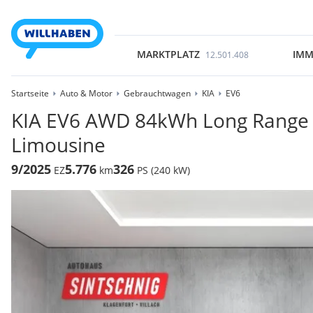
MARKTPLATZ
IMM
12.501.408
Startseite
Auto & Motor
Gebrauchtwagen
KIA
EV6
KIA EV6 AWD 84kWh Long Range 
Limousine
9/2025
5.776
326
EZ
km
PS (240 kW)