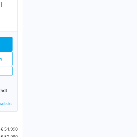
 |
n
n
tadt
website
€ 54.990
€ 50.990