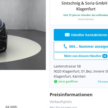
Sintschnig & Soria GmbH
Klagenfurt
Seit
15
Jahren Händler bei willhabe
Unternehmen
Händler kontaktieren
004... Nummer anzeige
Mehr von diesem Händler
68
Lastenstrasse 58
9020 Klagenfurt, 01.Bez.:Innere S
Klagenfurt, Kärnten
Jetzt geöffnet
Firmen
Preisinformationen
Verkaufspreis
84 kWh
Bei Finanzierung