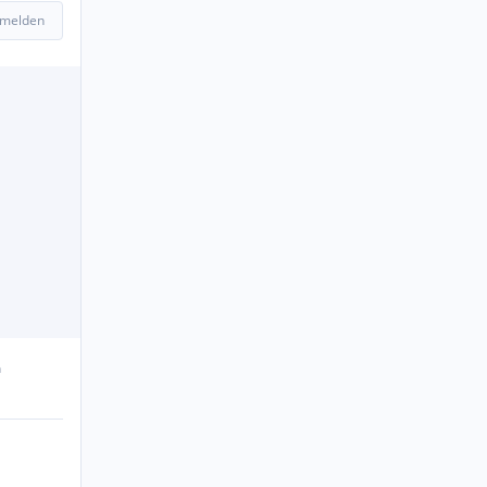
 melden
n