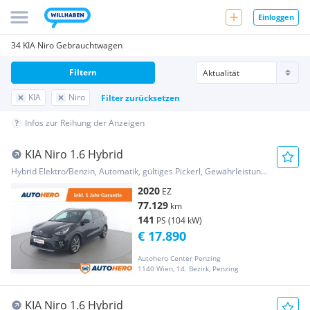
Einloggen
34 KIA Niro Gebrauchtwagen
Filtern
KIA
Niro
Filter zurücksetzen
Infos zur Reihung der Anzeigen
KIA Niro 1.6 Hybrid
Hybrid Elektro/Benzin, Automatik, gültiges Pickerl, Gewährleistung, Garantie
2020
EZ
77.129
km
141
PS (104 kW)
€ 17.890
Autohero Center Penzing
1140 Wien, 14. Bezirk, Penzing
KIA Niro 1.6 Hybrid