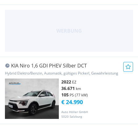
KIA Niro 1,6 GDI PHEV Silber DCT
Hybrid Elektro/Benzin, Automatik, gültiges Pickerl, Gewährleistung
2022
EZ
36.671
km
105
PS (77 kW)
€ 24.990
Auto Höller GmbH
5020 Salzburg