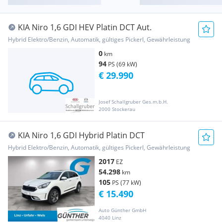
KIA Niro 1,6 GDI HEV Platin DCT Aut.
Hybrid Elektro/Benzin, Automatik, gültiges Pickerl, Gewährleistung
0
km
94
PS (69 kW)
€ 29.990
Josef Schallgruber Ges.m.b.H.
2000 Stockerau
KIA Niro 1,6 GDI Hybrid Platin DCT
Hybrid Elektro/Benzin, Automatik, gültiges Pickerl, Gewährleistung
2017
EZ
54.298
km
105
PS (77 kW)
€ 15.490
Auto Günther GmbH
4040 Linz