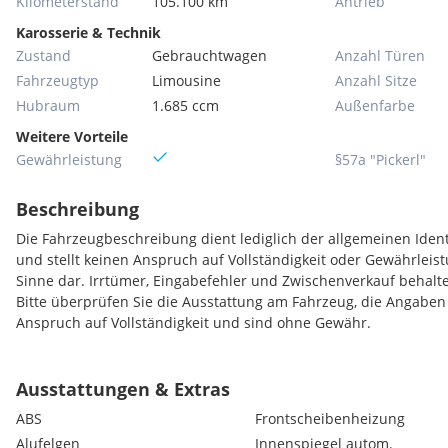
Kilometerstand
105.100 km
Antrieb
Karosserie & Technik
Zustand
Gebrauchtwagen
Anzahl Türen
Fahrzeugtyp
Limousine
Anzahl Sitze
Hubraum
1.685 ccm
Außenfarbe
Weitere Vorteile
Gewährleistung
§57a "Pickerl"
Beschreibung
Die Fahrzeugbeschreibung dient lediglich der allgemeinen Ident
und stellt keinen Anspruch auf Vollständigkeit oder Gewährleis
Sinne dar. Irrtümer, Eingabefehler und Zwischenverkauf behalte
Bitte überprüfen Sie die Ausstattung am Fahrzeug, die Angaben
Anspruch auf Vollständigkeit und sind ohne Gewähr.
Ausstattungen & Extras
ABS
Frontscheibenheizung
Alufelgen
Innenspiegel autom.