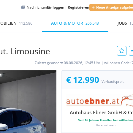
Nachrichten
Einloggen
|
Registrieren
Neue Anzeige aufgeb
OBILIEN
AUTO & MOTOR
JOBS
112.586
206.543
1
ut. Limousine
Zuletzt geändert:
08.08.2026, 12:45 Uhr
|
willhaben-Code:
€ 12.990
Verkaufspreis
Autohaus Ebner GmbH & C
Seit
16
Jahren Händler bei willhabe
Unternehmen