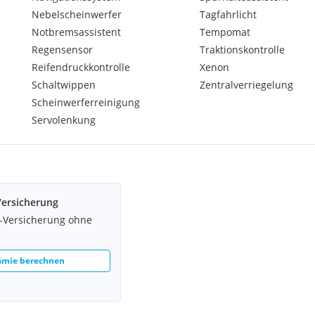
Nebelscheinwerfer
Tagfahrlicht
Notbremsassistent
Tempomat
Regensensor
Traktionskontrolle
Reifendruckkontrolle
Xenon
Schaltwippen
Zentralverriegelung
Scheinwerferreinigung
Servolenkung
Versicherung
z-Versicherung ohne
rämie berechnen