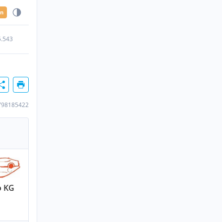
en
5.543
798185422
o KG
n