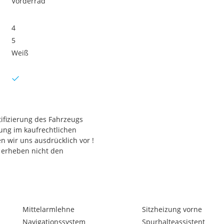
Vorderrad
4
5
Weiß
ifizierung des Fahrzeugs
tung im kaufrechtlichen
n wir uns ausdrücklich vor !
 erheben nicht den
Mittelarmlehne
Sitzheizung vorne
Navigationssystem
Spurhalteassistent