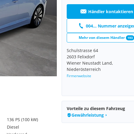
Händler kontaktieren
004... Nummer anzeige
Mehr von diesem Händler
193
Schulstrasse 64
2603 Felixdorf
Wiener Neustadt Land,
Niederösterreich
Firmenwebsite
Vorteile zu diesem Fahrzeug
Gewährleistung
136 PS (100 kW)
Diesel