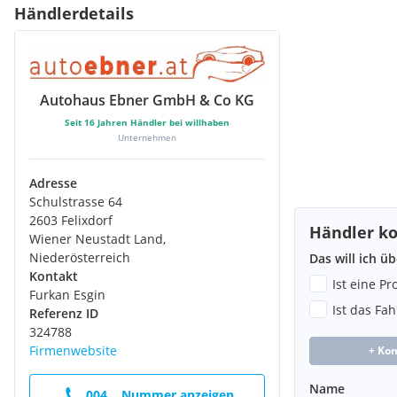
Händlerdetails
Autohaus Ebner GmbH & Co KG
Seit
16
Jahren Händler bei willhaben
Unternehmen
Adresse
Schulstrasse 64
2603 Felixdorf
Händler ko
Wiener Neustadt Land,
Niederösterreich
Das will ich ü
Kontakt
Ist eine P
Furkan Esgin
Ist das Fa
Referenz ID
324788
Firmenwebsite
+ Ko
Name
004... Nummer anzeigen