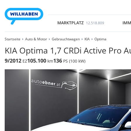
MARKTPLATZ
IMM
12.518.809
Startseite
Auto & Motor
Gebrauchtwagen
KIA
Optima
KIA Optima 1,7 CRDi Active Pro A
9/2012
105.100
136
EZ
km
PS (100 kW)