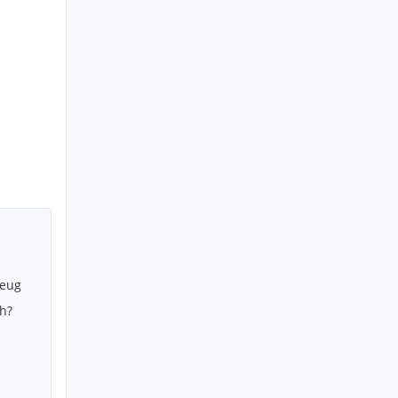
zeug
h?