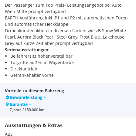
Der Passanger zum Top Preis- Leistungsangebot bei Auto
Wien Mitte prompt verfügbar!
EARTH Ausführung inkl. P1 und P2 mit automatischen Türen
und automatischer Heckklappe!
Firmenkundenaktion in diversen Farben wie zB Snow White
Pearl, Aurora Black Pearl, Steel Grey, Frost Blue,, Lakehouse
Grey auf kurze Zeit aber prompt verfügbar!
Serienausstattungen:
Beifahrersitz höhenverstellbar
Türgriffe außen in Wagenfarbe
Direktantrieb
Getränkehalter vorne
Reifenreparaturkit
Dämmerungssensor
Vorteile zu diesem Fahrzeug
Anti-Scheibenbeschlagsfunktion
Gewährleistung
Audio-Lenkradfernbedienung
Garantie
Dritte Bremsleuchte LED
7 Jahre / 150.000 km
Gepäcknetzhaken
Intelligenter Geschwindigkeitsassistent (Intelligent Speed
Ausstattungen & Extras
Limit Assist, ISLA)
Ladeanschluss 220 Volt im Innenraum
ABS