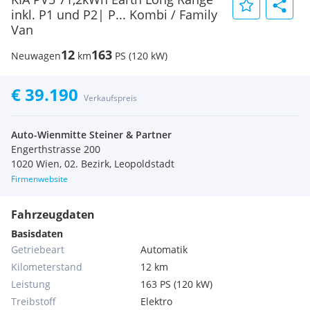
inkl. P1 und P2| P... Kombi / Family
Van
12
163
Neuwagen
km
PS (120 kW)
€ 39.190
Verkaufspreis
Auto-Wienmitte Steiner & Partner
Engerthstrasse 200
1020 Wien, 02. Bezirk, Leopoldstadt
Firmenwebsite
Fahrzeugdaten
Basisdaten
Getriebeart
Automatik
Kilometerstand
12 km
Leistung
163 PS (120 kW)
Treibstoff
Elektro