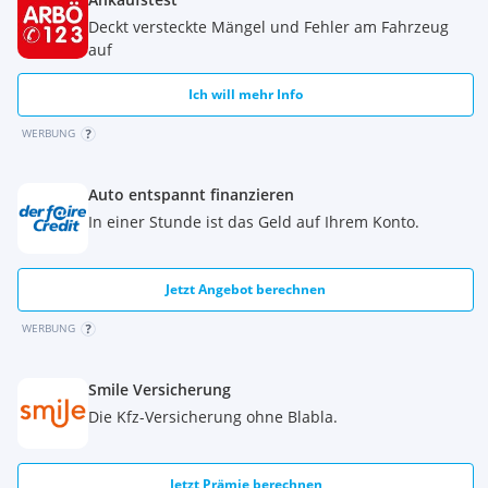
Wischwasserdüsen beheizt
Deckt versteckte Mängel und Fehler am Fahrzeug
Zwei-Speichenlenkrad in Kunstlederausführung
auf
USB-Ladeanschluss, vorne
Standardbatterie
Ich will mehr Info
USB-Ladeanschluss in der Konsole (100 Watt)
2 USB-Ladeanschlüsse an der Sitzlehne der Frontsitze
WERBUNG
Auto entspannt finanzieren
In einer Stunde ist das Geld auf Ihrem Konto.
Jetzt Angebot berechnen
WERBUNG
Smile Versicherung
Die Kfz-Versicherung ohne Blabla.
Jetzt Prämie berechnen