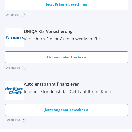
Elektrische Fensterheber, vorne und hinten inkl. Auto Up-&
Jetzt Prämie berechnen
Down- (fahrerseitig)
RDS-Radio mit 7" LCD Display und Rückfahrkamerabild
WERBUNG
Extras:
Sitz+Lenkradheizung
UNIQA Kfz-Versicherung
Navi
Rückfahrkamera
Versichern Sie Ihr Auto in wenigen Klicks.
Online-Rabatt sichern
WERBUNG
Auto entspannt finanzieren
In einer Stunde ist das Geld auf Ihrem Konto.
Jetzt Angebot berechnen
WERBUNG