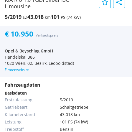
Limousine
5/2019
43.018
101
EZ
km
PS (74 kW)
€ 10.950
Verkaufspreis
Opel & Beyschlag GmbH
Handelskai 386
1020 Wien, 02. Bezirk, Leopoldstadt
Firmenwebsite
Fahrzeugdaten
Basisdaten
Erstzulassung
5/2019
Getriebeart
Schaltgetriebe
Kilometerstand
43.018 km
Leistung
101 PS (74 kW)
Treibstoff
Benzin