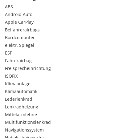
Parkhilfe
ABS
Rückfahrkamera
Android Auto
Servolenkung
Apple CarPlay
Sitzheizung vorne
Beifahrerairbags
Stabilitätsprogramm (ESP)
Bordcomputer
Tagfahrlicht
Touchscreen
elektr. Spiegel
Traktionskontrolle
ESP
USB Anschluss
Fahrerairbag
Zentralverriegelung
Freisprecheinrichtung
ISOFIX
Klimaanlage
Serienausstattungen:
Klimaautomatik
Regensensor
Lederlenkrad
Bordcomputer
Lenkradheizung
LED-Tagfahrlicht
Mittelarmlehne
Parksensoren hinten
ESC - Elektronische Stabilitätskontrolle
Multifunktionslenkrad
Nebelscheinwerfer
Navigationssystem
Lenkradheizung
Nebelscheinwerfer