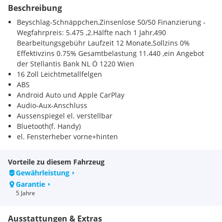
Beschreibung
Beyschlag-Schnäppchen,Zinsenlose 50/50 Finanzierung -
Wegfahrpreis: 5.475 ,2.Hälfte nach 1 Jahr,490 
Bearbeitungsgebühr Laufzeit 12 Monate,Sollzins 0%
Effektivzins 0.75% Gesamtbelastung 11.440 ,ein Angebot
der Stellantis Bank NL Ö 1220 Wien
16 Zoll Leichtmetallfelgen
ABS
Android Auto und Apple CarPlay
Audio-Aux-Anschluss
Aussenspiegel el. verstellbar
Bluetooth(f. Handy)
el. Fensterheber vorne+hinten
IsoFix
Klimaautomatik
Vorteile zu diesem Fahrzeug
Lederlenkrad
Gewährleistung
Lenkradheizung
Garantie
Mittelarmlehne
5 Jahre
Multifunktionslenkrad
Navigationssystem
Ausstattungen & Extras
Nebelscheinwerfer