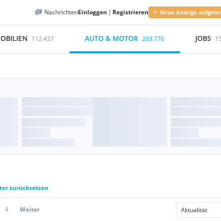
Nachrichten
Einloggen
|
Registrieren
Neue Anzeige aufgeb
OBILIEN
AUTO & MOTOR
JOBS
112.437
203.776
1
lter zurücksetzen
4
Weiter