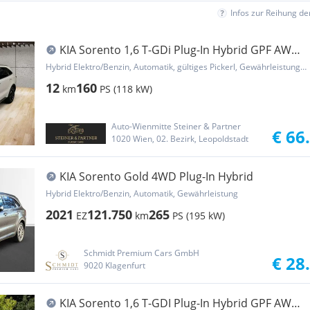
Infos zur Reihung d
KIA Sorento 1,6 T-GDi Plug-In Hybrid GPF AWD
Platin...
Hybrid Elektro/Benzin, Automatik, gültiges Pickerl, Gewährleistung, Garantie
12
160
km
PS (118 kW)
Auto-Wienmitte Steiner & Partner
€ 66
1020 Wien, 02. Bezirk, Leopoldstadt
KIA Sorento Gold 4WD Plug-In Hybrid
Hybrid Elektro/Benzin, Automatik, Gewährleistung
2021
121.750
265
EZ
km
PS (195 kW)
Schmidt Premium Cars GmbH
€ 28
9020 Klagenfurt
KIA Sorento 1,6 T-GDI Plug-In Hybrid GPF AWD