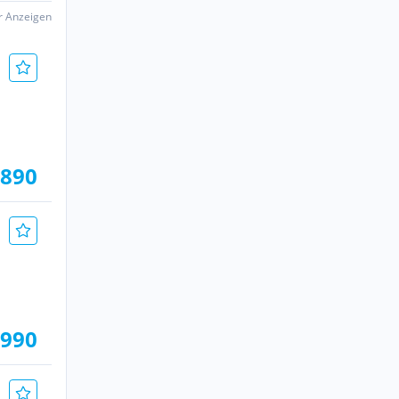
er Anzeigen
.890
.990