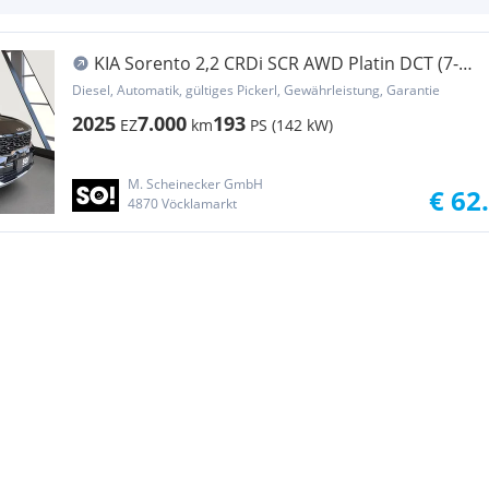
KIA Sorento 2,2 CRDi SCR AWD Platin DCT (7-
Sitzer)
Diesel, Automatik, gültiges Pickerl, Gewährleistung, Garantie
2025
7.000
193
EZ
km
PS (142 kW)
M. Scheinecker GmbH
€ 62
4870 Vöcklamarkt