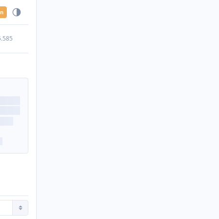
en
5.585