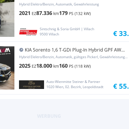
Gold Aut.
Hybrid Elektro/Benzin, Automatik, Gewährleistung
2021
87.336
179
EZ
km
PS (132 kW)
Sintschnig & Soria GmbH | Villach
€ 33
9500 Villach
KIA Sorento 1,6 T-GDi Plug-In Hybrid GPF AWD
Platin...
Hybrid Elektro/Benzin, Automatik, gültiges Pickerl, Gewährleistung, Garantie
2025
18.000
160
EZ
km
PS (118 kW)
Auto-Wienmitte Steiner & Partner
€ 55
1020 Wien, 02. Bezirk, Leopoldstadt