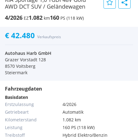
AWD DCT SUV / Geländewagen
4/2026
1.082
160
EZ
km
PS (118 kW)
€ 42.480
Verkaufspreis
Autohaus Harb GmbH
Grazer Vorstadt 128
8570 Voitsberg
Steiermark
Fahrzeugdaten
Basisdaten
Erstzulassung
4/2026
Getriebeart
Automatik
Kilometerstand
1.082 km
Leistung
160 PS (118 kW)
Treibstoff
Hybrid Elektro/Benzin