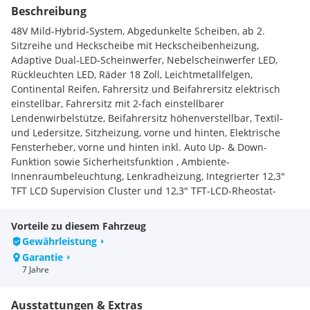
Beschreibung
48V Mild-Hybrid-System, Abgedunkelte Scheiben, ab 2.
Sitzreihe und Heckscheibe mit Heckscheibenheizung,
Adaptive Dual-LED-Scheinwerfer, Nebelscheinwerfer LED,
Rückleuchten LED, Räder 18 Zoll, Leichtmetallfelgen,
Continental Reifen, Fahrersitz und Beifahrersitz elektrisch
einstellbar, Fahrersitz mit 2-fach einstellbarer
Lendenwirbelstütze, Beifahrersitz höhenverstellbar, Textil-
und Ledersitze, Sitzheizung, vorne und hinten, Elektrische
Fensterheber, vorne und hinten inkl. Auto Up- & Down-
Funktion sowie Sicherheitsfunktion , Ambiente-
Innenraumbeleuchtung, Lenkradheizung, Integrierter 12,3"
TFT LCD Supervision Cluster und 12,3" TFT-LCD-Rheostat-
Display, Elektrische Heckklappe, sensorgesteuert, Induktive
Ladestation für Smartphones, Smart Key und Startknopf
Vorteile zu diesem Fahrzeug
Gewährleistung
Serienausstattungen:
Garantie
Aktive Kopfstützen vorne
7 Jahre
Scheibenbremsen vorne und hinten
Multikollisionsbremse
Ausstattungen & Extras
Beifahrersitz höhenverstellbar