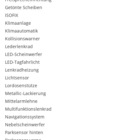
DAB-/RDS-Radio und Lenkradfernbedienung
Getönte Scheiben
Drive Mode Select
ISOFIX
Höhenverstellbare Sicherheitsgurte, vorne
ISG Start Stop System
Klimaanlage
Lautsprecher, Anzahl 6
Klimaautomatik
Sitzheizung für Fahrer und Beifahrer
Kollisionswarner
Spurfolgeassistent
Lederlenkrad
Telematic-Online-Dienste und Nutzung der Kia UVO
LED-Scheinwerfer
Connect App
LED-Tagfahrlicht
12 Volt Anschluss, im Kofferraum
2. Sitzreihe, umklappbar (40:20:40)
Lenkradheizung
7-Gang Automatisiertes Schaltgetriebe
Lichtsensor
Anhängerstabilitätsassistent
Lordosenstütze
Außenspiegel mit integriertem Seitenblinker
Metallic-Lackierung
Dual-LED-Projektionsscheinwerfer inkl. intelligentem,
Mittelarmlehne
adaptivem Fernlicht
eCall
Multifunktionslenkrad
Elektrische Parkbremse inkl. Auto-Hold-Funktion
Navigationssystem
Fensterlinie mit mattem Chromakzent
Nebelscheinwerfer
Innenkonzept Schwarz
Parksensor hinten
Kabellose Smartphoneladestation in der Mittelkonsole