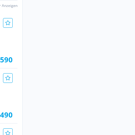
er Anzeigen
.590
.490