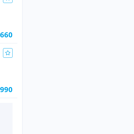
.660
.990