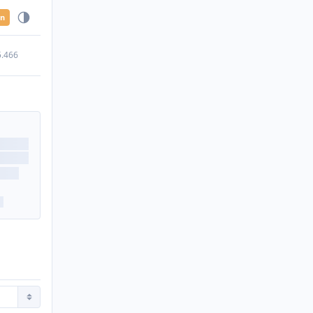
en
5.466