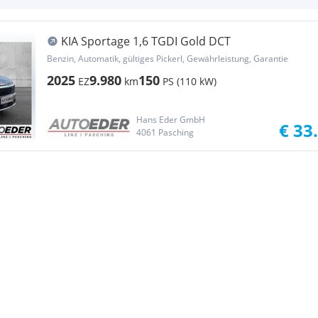
KIA Sportage 1,6 TGDI Gold DCT
Benzin, Automatik, gültiges Pickerl, Gewährleistung, Garantie
2025
9.980
150
EZ
km
PS (110 kW)
Hans Eder GmbH
€ 33
4061 Pasching