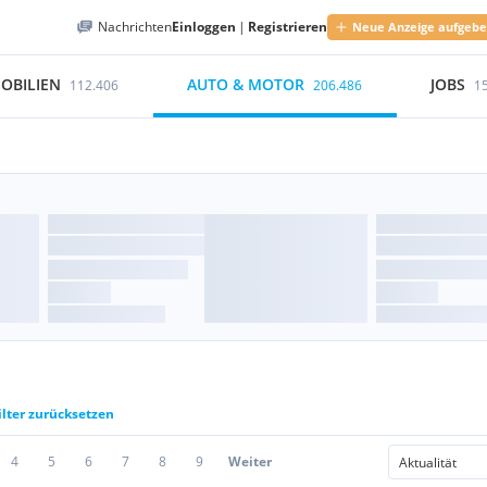
Nachrichten
Einloggen
|
Registrieren
Neue Anzeige aufgeb
OBILIEN
AUTO & MOTOR
JOBS
112.406
206.486
1
ilter zurücksetzen
4
5
6
7
8
9
Weiter