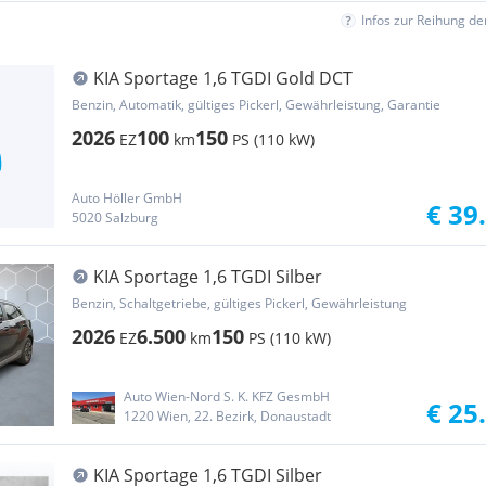
Infos zur Reihung d
KIA Sportage 1,6 TGDI Gold DCT
Benzin, Automatik, gültiges Pickerl, Gewährleistung, Garantie
2026
100
150
EZ
km
PS (110 kW)
Auto Höller GmbH
€ 39
5020 Salzburg
KIA Sportage 1,6 TGDI Silber
Benzin, Schaltgetriebe, gültiges Pickerl, Gewährleistung
2026
6.500
150
EZ
km
PS (110 kW)
Auto Wien-Nord S. K. KFZ GesmbH
€ 25
1220 Wien, 22. Bezirk, Donaustadt
KIA Sportage 1,6 TGDI Silber