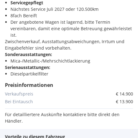
Servicegepflegt
Nächstes Service Juli 2027 oder 120.500km
8fach Bereift
Der angebotene Wagen ist lagernd, bitte Termin
vereinbaren, damit eine optimale Betreuung gewährleistet
ist.
Zwischenverkauf, Ausstattungsabweichungen, Irrtum und
Eingabefehler sind vorbehalten.
Sonderausstattungen:
Mica-/Metallic-/Mehrschichtlackierung
Serienausstattungen:
Dieselpartikelfilter
Stoßfänger in Wagenfarbe
Preisinformationen
Fahrersitz höhenverstellbar
Gepäckraumbeleuchtung
Verkaufspreis
€ 14.900
Türgriffe in Wagenfarbe
Bei Eintausch
€ 13.900
Außenspiegel in Wagenfarbe
Kopfstützen hinten, höhenverstellbar
Für detailliertere Auskünfte kontaktiere bitte direkt den
Anti-Scheibenbeschlagsfunktion
Händler.
Gepäcknetzhaken
Luftauslässe für die 2. Sitzreihe
Vorteile zu diesem Fahrzeug