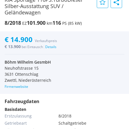
Silber-Ausstattung SUV /
Geländewagen
8/2018
101.900
116
EZ
km
PS (85 kW)
€ 14.900
Verkaufspreis
€ 13.900
|
bei Eintausch
Details
Böhm Wilhelm GesmbH
Neuhofstrasse 15
3631 Ottenschlag
Zwettl, Niederösterreich
Firmenwebsite
Fahrzeugdaten
Basisdaten
Erstzulassung
8/2018
Getriebeart
Schaltgetriebe