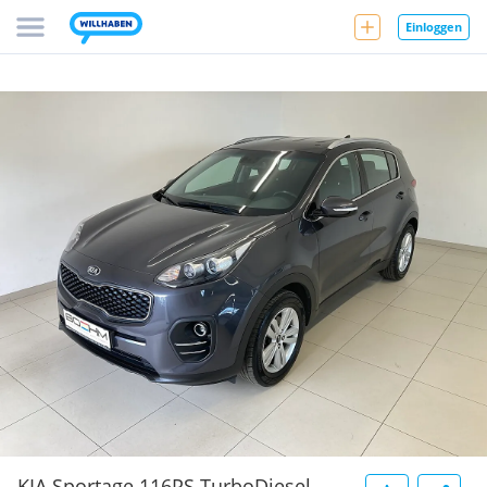
Einloggen
KIA Sportage 116PS.TurboDiesel