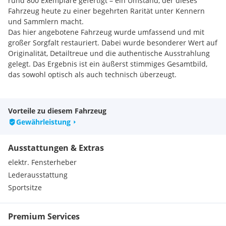
rund 800 Exemplare gefertigt – ein Umstand, der dieses
Fahrzeug heute zu einer begehrten Rarität unter Kennern
und Sammlern macht.
Das hier angebotene Fahrzeug wurde umfassend und mit
großer Sorgfalt restauriert. Dabei wurde besonderer Wert auf
Originalität, Detailtreue und die authentische Ausstrahlung
gelegt. Das Ergebnis ist ein äußerst stimmiges Gesamtbild,
das sowohl optisch als auch technisch überzeugt.
Ein außergewöhnliches Automobil für Liebhaber seltener
italienischer Klassiker, das durch Design, Seltenheit und
Vorteile zu diesem Fahrzeug
Fahrkultur gleichermaßen fasziniert.
Gewährleistung
Highlights
Ausstattungen & Extras
Nur ca. 800 Exemplare produziert
Zagato-Leichtbaukarosserie aus Aluminium
elektr. Fensterheber
Vollständig und hochwertig restauriert
Lederausstattung
Herkunft aus gepflegter Sammlung
Sportsitze
Seltener 1.6L V4-Motor
Ikonisches, avantgardistisches Design
Sammlerfahrzeug mit hoher Exklusivität
Premium Services
Sehr stimmiger Gesamtzustand