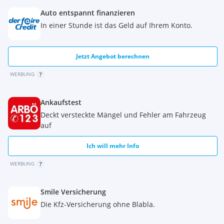
Auto entspannt finanzieren
In einer Stunde ist das Geld auf Ihrem Konto.
Besichtigungen sind nach Terminvereinbarung gerne
möglich. Fahrzeuge dieser Qualität und Seltenheit sind nur
selten am Markt – eine Gelegenheit für Kenner.
Jetzt Angebot berechnen
Kommissionsverkauf in Kundenauftrag, daher keine
WERBUNG
Gewährleistung
Ankaufstest
Deckt versteckte Mängel und Fehler am Fahrzeug
auf
Ich will mehr Info
WERBUNG
Smile Versicherung
Die Kfz-Versicherung ohne Blabla.