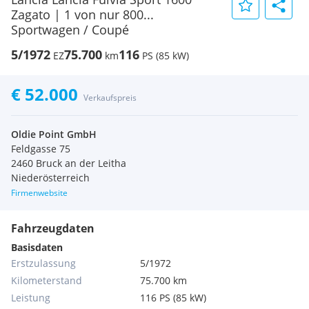
Zagato | 1 von nur 800...
Sportwagen / Coupé
5/1972
75.700
116
EZ
km
PS (85 kW)
€ 52.000
Verkaufspreis
Oldie Point GmbH
Feldgasse 75
2460 Bruck an der Leitha
Niederösterreich
Firmenwebsite
Fahrzeugdaten
Basisdaten
Erstzulassung
5/1972
Kilometerstand
75.700 km
Leistung
116 PS (85 kW)