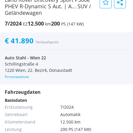
PHEV R-Dynamic S Aut. | A... SUV /
Geländewagen
7/2024
12.500
200
EZ
km
PS (147 kW)
€ 41.890
Verkaufspreis
Auto Stahl - Wien 22
Schillingstraße 4
1220 Wien, 22. Bezirk, Donaustadt
Firmenwebsite
Fahrzeugdaten
Basisdaten
Erstzulassung
7/2024
Getriebeart
Automatik
Kilometerstand
12.500 km
Leistung
200 PS (147 kW)