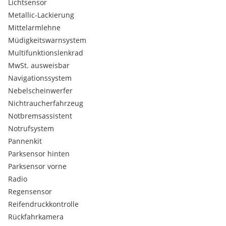
Leichtmetallfelgen 20" MIT 5 DOPPELSPEICHEN (STYLE 5076)
Lichtsensor
SATIN DARK GREY
Metallic-Lackierung
Lenkrad, beheizbar
Mittelarmlehne
Metalliclackierung
Müdigkeitswarnsystem
Nebelscheinwerfer
Multifunktionslenkrad
Nebelscheinwerfer vorne
Scheinwerferreinigungsanlage
MwSt. ausweisbar
Vordersitze: 14-fach verstellbar (12-fach elektrisch), beheizbar
Navigationssystem
WINTER PAKET
Nebelscheinwerfer
Nichtraucherfahrzeug
Notbremsassistent
Notrufsystem
Pannenkit
Parksensor hinten
Parksensor vorne
Radio
Regensensor
Reifendruckkontrolle
Rückfahrkamera