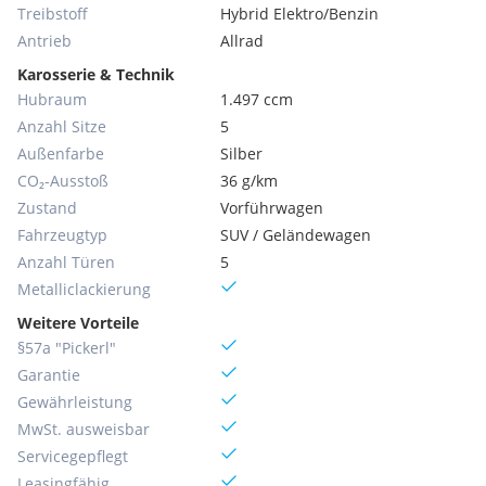
Treibstoff
Hybrid Elektro/Benzin
Antrieb
Allrad
Karosserie & Technik
Hubraum
1.497 ccm
Anzahl Sitze
5
Außenfarbe
Silber
CO₂-Ausstoß
36 g/km
Zustand
Vorführwagen
Fahrzeugtyp
SUV / Geländewagen
Anzahl Türen
5
Metallic­lackierung
Weitere Vorteile
§57a "Pickerl"
Garantie
Gewährleistung
MwSt. ausweisbar
Servicegepflegt
Leasingfähig