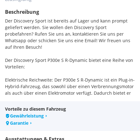
Beschreibung
Der Discovery Sport ist bereits auf Lager und kann prompt
geliefert werden. Sie wollen den Discovery Sport
probefahren? Rufen Sie uns an, kontaktieren Sie uns per
Whatsapp oder schicken Sie uns eine Email! Wir freuen uns
auf Ihren Besuch!
Der Discovery Sport P300e S R-Dynamic bietet eine Reihe von
Vorteilen:
Elektrische Reichweite: Der P300e S R-Dynamic ist ein Plug-in-
Hybrid-Fahrzeug, das sowohl über einen Verbrennungsmotor
als auch über einen Elektromotor verfügt. Dadurch bietet er
eine elektrische Reichweite von etwa 50 Kilometern, was im
Alltag ausreicht, um Kurzstrecken rein elektrisch
Vorteile zu diesem Fahrzeug
zurückzulegen. Dies ermöglicht eine reduzierte Abhängigkeit
Gewährleistung
vom Verbrennungsmotor und trägt zur Verringerung der
Garantie
Emissionen bei.
Ausstattungen & Extras
Umweltfreundlichkeit: Durch die Kombination eines