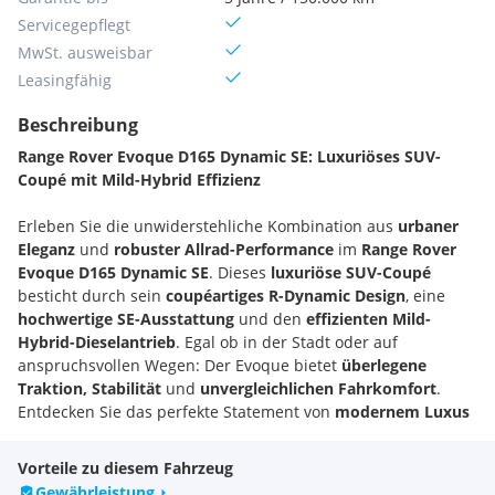
Servicegepflegt
MwSt. ausweisbar
Leasingfähig
Beschreibung
Range Rover Evoque D165 Dynamic SE: Luxuriöses SUV-
Coupé mit Mild-Hybrid Effizienz
Erleben Sie die unwiderstehliche Kombination aus
urbaner
Eleganz
und
robuster Allrad-Performance
im
Range Rover
Evoque D165 Dynamic SE
. Dieses
luxuriöse SUV-Coupé
besticht durch sein
coupéartiges R-Dynamic Design
, eine
hochwertige SE-Ausstattung
und den
effizienten Mild-
Hybrid-Dieselantrieb
. Egal ob in der Stadt oder auf
anspruchsvollen Wegen: Der Evoque bietet
überlegene
Traktion, Stabilität
und
unvergleichlichen Fahrkomfort
.
Entdecken Sie das perfekte Statement von
modernem Luxus
und
Effizienz
.
Vorteile zu diesem Fahrzeug
Fahrzeug-Highlights
Gewährleistung