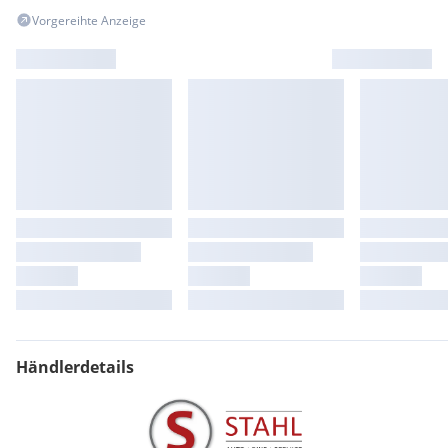
Dynamische Lautstärkeregelung
Vorgereihte Anzeige
ECO-Daten Anzeige
2 Getränkehalter vorne
1x 12V in der zweiten Sitzreihe - 1x 12V im Laderaum
Allwetterreifen
Anhängerstabilitätshilfe
Dachhimmel in Morzine (Stoff)
Einzeltürentriegelung
Elektronische Sevolenkung (EPAS)
Fahrersitz mit Memory-Funktion, 12-fach verstellbar,
Beifahrersitz, 10-fach verstellbar,
Fußgängerschutzsystem
Großer AdBlue-Tank
Großer Kraftstofftank
Haken für Einkaufstaschen im Laderaum
Heckscheibe, beheizbare mit Timer
Innentürgriffe vorne mit separaten Verriegelungsschaltern
Händlerdetails
Land Rover Oval auf dem Kühlergrill
Notfall-Bremsassistent (Emergency Brake Assist, EBA)
Passive Kopfstützen vorne
Range Rover Schriftzug auf Motorhaube und Heckklappe