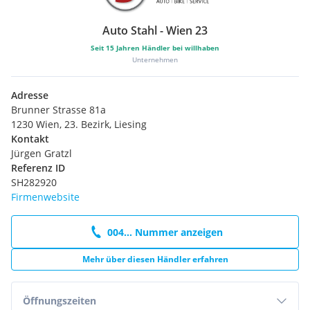
Türgriffe, herausfahrbar
Einstiegsleisten in Chrom
Auto Stahl - Wien 23
Anschlusspaket
Secure Tracker Pro
Seit
15
Jahren Händler bei willhaben
19'' (Style 5136), Gloss Dark Grey mit Kontrastlackierung in
Unternehmen
Diamond Turned
Dekorelemente in Black Brushed Aluminium
Adresse
Extras:
Brunner Strasse 81a
Folgende Extras wurden mitbestellt:
1230 Wien, 23. Bezirk, Liesing
Kontakt
3D-Surround-Kamerasystem
Jürgen Gratzl
Dunkel getönte Scheiben ab B-Säule
Referenz ID
Metalliclackierung
SH282920
Nebelscheinwerfer
Firmenwebsite
Vordersitze, beheizbar
WINTER PAKET
004... Nummer anzeigen
uvm.
Mehr über diesen Händler erfahren
Öffnungszeiten