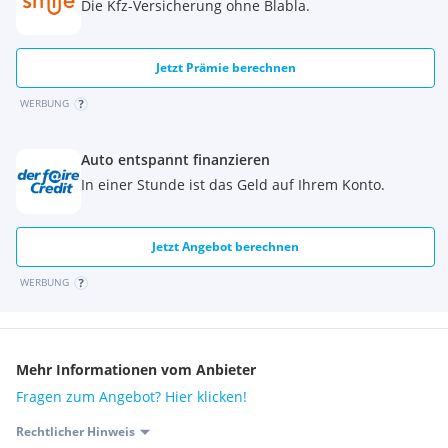
Die Kfz-Versicherung ohne Blabla.
Torque Vectoring by Braking
Uni-Lackierung
Verzurrösen im Laderaum
Jetzt Prämie berechnen
Wankneigungskontrolle (RSC)
Warnhinweis bei Nichtanlegen des Sicherheitsgurts
WERBUNG
LED-Heckleuchten
Dritte Bremsleuchte
Auto entspannt finanzieren
Elektronische Bremskraftverteilung
Automatische Leuchtweitenregulierung
In einer Stunde ist das Geld auf Ihrem Konto.
Heckspoiler
12,3" TFT-Instrumentendisplay
Keyless Entry
Jetzt Angebot berechnen
Kollisionswarnsystem hinten
WERBUNG
Kollisionswarnystem bei Rückwärtsfahrten
Toter-Winkel-Spurassistent
Bremssättel, unlackiert
Helle Edelstahlpedalerie
Mehr Informationen vom Anbieter
Außenspiegelkappen in Schwarz
Standardfahrwerk
Fragen zum Angebot? Hier klicken!
Heckklappe, elektrisch
Rechtlicher Hinweis
Kurvenbremskontrolle (CBC)