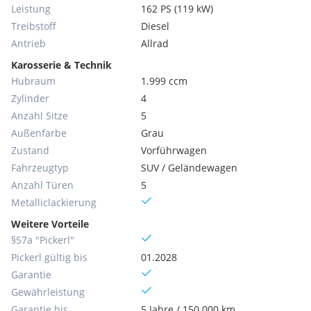
Leistung
162 PS (119 kW)
Treibstoff
Diesel
Antrieb
Allrad
Karosserie & Technik
Hubraum
1.999 ccm
Zylinder
4
Anzahl Sitze
5
Außenfarbe
Grau
Zustand
Vorführwagen
Fahrzeugtyp
SUV / Geländewagen
Anzahl Türen
5
Metallic­lackierung
Weitere Vorteile
§57a "Pickerl"
Pickerl gültig bis
01.2028
Garantie
Gewährleistung
Garantie bis
5 Jahre / 150.000 km