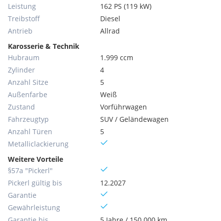
Leistung
162 PS (119 kW)
Treibstoff
Diesel
Antrieb
Allrad
Karosserie & Technik
Hubraum
1.999 ccm
Zylinder
4
Anzahl Sitze
5
Außenfarbe
Weiß
Zustand
Vorführwagen
Fahrzeugtyp
SUV / Geländewagen
Anzahl Türen
5
Metallic­lackierung
Weitere Vorteile
§57a "Pickerl"
Pickerl gültig bis
12.2027
Garantie
Gewährleistung
Garantie bis
5 Jahre / 150.000 km