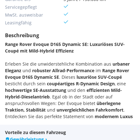
Servicegepflegt
MwSt. ausweisbar
Leasingfähig
Beschreibung
Range Rover Evoque D165 Dynamic SE: Luxuriöses SUV-
Coupé mit Mild-Hybrid Effizienz
Erleben Sie die unwiderstehliche Kombination aus
urbaner
Eleganz
und
robuster Allrad-Performance
im
Range Rover
Evoque D165 Dynamic SE
. Dieses
luxuriöse SUV-Coupé
besticht durch sein
coupéartiges R-Dynamic Design
, eine
hochwertige SE-Ausstattung
und den
effizienten Mild-
Hybrid-Dieselantrieb
. Egal ob in der Stadt oder auf
anspruchsvollen Wegen: Der Evoque bietet
überlegene
Traktion, Stabilität
und
unvergleichlichen Fahrkomfort
.
Entdecken Sie das perfekte Statement von
modernem Luxus
und
Effizienz
.
Vorteile zu diesem Fahrzeug
Fahrzeug-Highlights
Gewährleistung