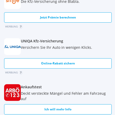
Die Kfz-Versicherung ohne Blabla.
Reifenreparatursystem
Sensorgesteuertes Fahrlicht
Sonnenblenden mit beleuchteten Schminkspiegeln
Jetzt Prämie berechnen
Torque Vectoring by Braking
Uni-Lackierung
WERBUNG
Verzurrösen im Laderaum
Wankneigungskontrolle (RSC)
UNIQA Kfz-Versicherung
Warnhinweis bei Nichtanlegen des Sicherheitsgurts
LED-Heckleuchten
Versichern Sie Ihr Auto in wenigen Klicks.
Dritte Bremsleuchte
Elektronische Bremskraftverteilung
Automatische Leuchtweitenregulierung
Online-Rabatt sichern
Heckspoiler
WERBUNG
12,3" TFT-Instrumentendisplay
Keyless Entry
Kollisionswarnsystem hinten
Ankaufstest
Kollisionswarnystem bei Rückwärtsfahrten
Deckt versteckte Mängel und Fehler am Fahrzeug
Toter-Winkel-Spurassistent
auf
Bremssättel, unlackiert
Helle Edelstahlpedalerie
Ich will mehr Info
Außenspiegelkappen in Schwarz