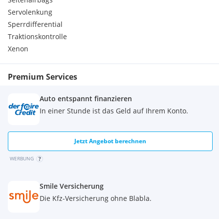
Mitteldifferenzialsperre, elektrisch
Servolenkung
Park Distance Control (PDC), vorne
Sperrdifferential
Umklappbare Rücksitzbank (65:35)
Traktionskontrolle
Xenon
Premium Services
Auto entspannt finanzieren
In einer Stunde ist das Geld auf Ihrem Konto.
Jetzt Angebot berechnen
WERBUNG
Smile Versicherung
Die Kfz-Versicherung ohne Blabla.