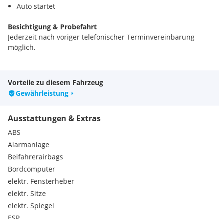
Auto startet
Besichtigung & Probefahrt
Jederzeit nach voriger telefonischer Terminvereinbarung
möglich.
Kontakt & Erreichbarkeit
Täglich von 09:00 – 21:00 Uhr telefonisch erreichbar, auch per
Vorteile zu diesem Fahrzeug
WhatsApp.
Gewährleistung
Standort & Anfahrt
Ausstattungen & Extras
Unser Standort im Gewerbepark Markgrafneusiedl / Strasshof
liegt verkehrsgünstig gleich bei der B8:
ABS
10 km von der Autobahn S8 Ausfahrt Aderklaa/Stadtgrenze
Alarmanlage
Wien
Beifahrerairbags
15 min vom Gewerbepark Stadlau, 1220 Wien
Bordcomputer
15 min vom G3, Gerasdorf / Hagenbrunn
elektr. Fensterheber
Irrtümer, Tippfehler und Ausstattungsabweichungen
elektr. Sitze
vorbehalten, Exportfahrzeug ohne Gewährleistung!
elektr. Spiegel
ESP