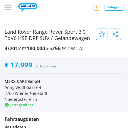
Einloggen
Land Rover Range Rover Sport 3,0
TdV6 HSE DPF SUV / Geländewagen
4/2012
180.000
256
EZ
km
PS (188 kW)
€ 17.999
Verkaufspreis
MEXX CARS GmbH
Anny Wödl Gasse 4
2700 Wiener Neustadt
Niederösterreich
Jetzt geöffnet
Fahrzeugdaten
Basisdaten