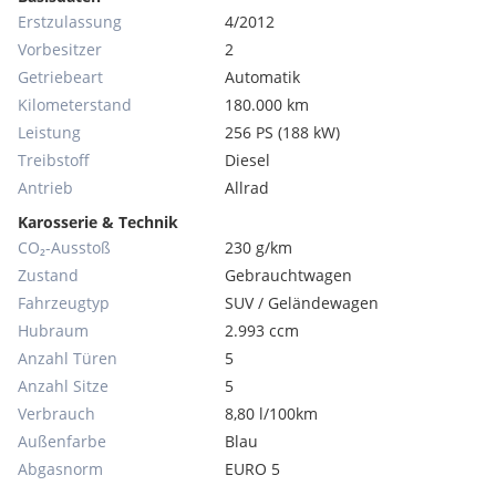
Erstzulassung
4/2012
Vorbesitzer
2
Getriebeart
Automatik
Kilometerstand
180.000 km
Leistung
256 PS (188 kW)
Treibstoff
Diesel
Antrieb
Allrad
Karosserie & Technik
CO₂-Ausstoß
230 g/km
Zustand
Gebrauchtwagen
Fahrzeugtyp
SUV / Geländewagen
Hubraum
2.993 ccm
Anzahl Türen
5
Anzahl Sitze
5
Verbrauch
8,80 l/100km
Außenfarbe
Blau
Abgasnorm
EURO 5