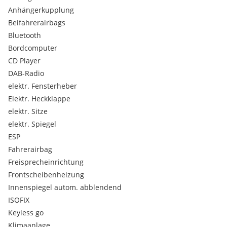
SERVICEHEFT
Anhängerkupplung
PICKERL 04/2026 +4M.
STANDHEIZUNG
Beifahrerairbags
SITZHEIZUNG VORNE HINTEN
Bluetooth
SCHIEBEDACH
Bordcomputer
LEDER
CD Player
LENKRAD HEIZUNG
DAB-Radio
ALUFELGEN ALLWETTERREIFEN
AHK
elektr. Fensterheber
usw.....
Elektr. Heckklappe
elektr. Sitze
LAUT BESITZER 10.000 EURO INVESTIERT IN 1 JAHRE !!!
elektr. Spiegel
ESP
TURBO AGR NEU!!
Fahrerairbag
Freisprecheinrichtung
Frontscheibenheizung
ZUSTELLUNG MÖGLICH!!
Innenspiegel autom. abblendend
ISOFIX
WEITERE FRAGEN BITTE ANRUFEN !!!
Keyless go
EINGABEFEHLER VORBEHALTEN !!!
Klimaanlage