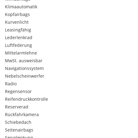
Klimaautomatik
Bitte vereinbaren Sie einen Besichtigungstermin unter
Kopfairbags
Kurvenlicht
Kontakt:
Leasingfähig
AE Motors e.U
Johann Miltner Straße 7
Lederlenkrad
2442 Unterwaltersdorf
Luftfederung
Mittelarmlehne
MwSt. ausweisbar
Öffnungszeiten:
Navigationssystem
Mo-Fr 09:00-18:00 Uhr
Sa 10:00-15:00 Uhr
Nebelscheinwerfer
Radio
Regensensor
Reifendruckkontrolle
Reserverad
Rückfahrkamera
Schiebedach
Seitenairbags
Servolenkung