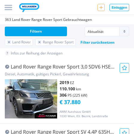
Einloggen
363 Land Rover Range Rover Sport Gebrauchtwagen
Filtern
Land Rover
Range Rover Sport
Filter zurücksetzen
Infos zur Reihung der Anzeigen
Land Rover Range Rover Sport 3,0 SDV6 HSE
Aut.
Diesel, Automatik, gültiges Pickerl, Gewährleistung
2019
EZ
110.100
km
306
PS (225 kW)
€ 37.880
AWM Autohaus GmbH
1030 Wien, 03. Bezirk, Landstraße
Land Rover Range Rover Sport SV 4.4P 635HP