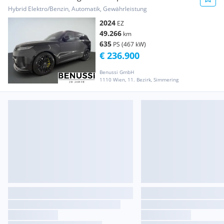
AWD A8 MHEV
Hybrid Elektro/Benzin, Automatik, Gewährleistung
2024
EZ
49.266
km
635
PS (467 kW)
€ 236.900
Benussi GmbH
1110 Wien, 11. Bezirk, Simmering