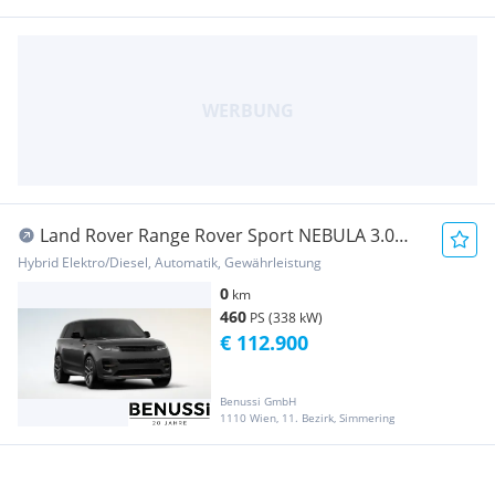
Land Rover Range Rover Sport NEBULA 3.0
PHEV 460PS
Hybrid Elektro/Diesel, Automatik, Gewährleistung
0
km
460
PS (338 kW)
€ 112.900
Benussi GmbH
1110 Wien, 11. Bezirk, Simmering