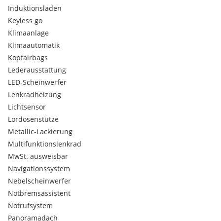
Ebony perf. Windsor leather
Induktionsladen
Umwelt, Sicherheit:
Keyless go
Alarmanlage
Klimaanlage
Diebstahlwarnanlage
Klimaautomatik
Komfort, Innenausstattung:
Keyless Entry
Kopfairbags
Lenkradheizung
Lederausstattung
Multifunktionslenkrad
LED-Scheinwerfer
Sitzheizung
Lenkradheizung
Sitzverstellung, elektrisch fuer Fahrer und Beifahrer
Lichtsensor
Multimedia:
Lordosenstütze
Bluetooth
DAB Tuner
Metallic-Lackierung
Radio
Multifunktionslenkrad
Exterieur:
MwSt. ausweisbar
Elektrische Gepäckraumklappe
Navigationssystem
Räder:
Nebelscheinwerfer
Alufelgen
Sonstiges:
Notbremsassistent
Beheizbare Frontscheibe
Notrufsystem
Rücksitzbank geteilt
Panoramadach