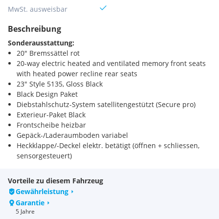
MwSt. ausweisbar
Beschreibung
Sonderausstattung:
20" Bremssättel rot
20-way electric heated and ventilated memory front seats
with heated power recline rear seats
23" Style 5135, Gloss Black
Black Design Paket
Diebstahlschutz-System satellitengestützt (Secure pro)
Exterieur-Paket Black
Frontscheibe heizbar
Gepäck-/Laderaumboden variabel
Heckklappe/-Deckel elektr. betätigt (öffnen + schliessen,
sensorgesteuert)
Home charging cable
Innenausstattung: Dekoreinlagen Natural Black
Vorteile zu diesem Fahrzeug
Komfortpaket
Gewährleistung
Komfort-Paket
Garantie
Ladekabel mit Typ 2-Stecker (Mode 2)
5 Jahre
Ladekantenschutz (Edelstahl)