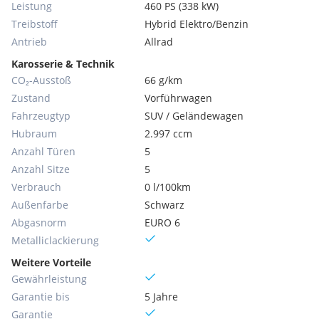
Leistung
460 PS (338 kW)
Treibstoff
Hybrid Elektro/Benzin
Antrieb
Allrad
Karosserie & Technik
CO₂-Ausstoß
66 g/km
Zustand
Vorführwagen
Fahrzeugtyp
SUV / Geländewagen
Hubraum
2.997 ccm
Anzahl Türen
5
Anzahl Sitze
5
Verbrauch
0 l/100km
Außenfarbe
Schwarz
Abgasnorm
EURO 6
Metallic­lackierung
Weitere Vorteile
Gewährleistung
Garantie bis
5 Jahre
Garantie