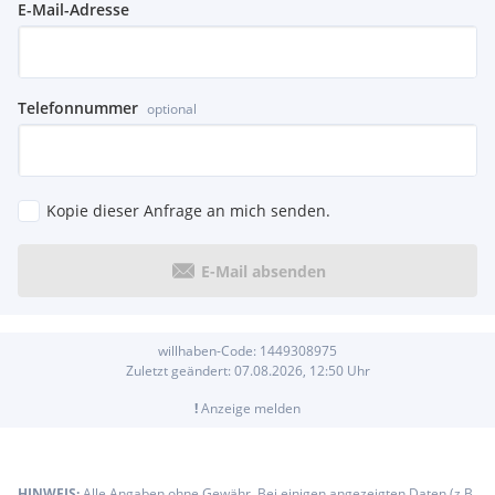
E-Mail-Adresse
Scheinwerfer-Reinigungsanlage (SRA)
Seitenairbag
, Irrtümer und Zwischenverkauf vorbehalten
Extras:
20'' Bremssättel rot
Telefonnummer
optional
20-way electric heated and ventilated memory front seats
with heated power recline rear seats
23'' Style 5135
Gloss Black
Kopie dieser Anfrage an mich senden.
Black Design Paket
Diebstahlschutz-System satellitengestützt (Secure pro)
Exterieur-Paket Black
E-Mail absenden
Frontscheibe heizbar
Gepäck-/Laderaumboden variabel
Heckklappe/-Deckel elektr. betätigt (öffnen + schliessen
willhaben-Code:
1449308975
sensorgesteuert)
Zuletzt geändert:
07.08.2026, 12:50
Uhr
Home charging cable
Innenausstattung: Dekoreinlagen Natural Black
!
Anzeige melden
Komfortpaket
Komfort-Paket
Ladekabel mit Typ 2-Stecker (Mode 2)
HINWEIS:
Alle Angaben ohne Gewähr. Bei einigen angezeigten Daten (z.B.