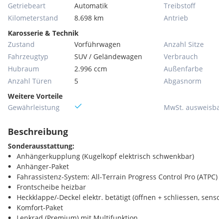
Getriebeart
Automatik
Treibstoff
Kilometerstand
8.698 km
Antrieb
Karosserie & Technik
Zustand
Vorführwagen
Anzahl Sitze
Fahrzeugtyp
SUV / Geländewagen
Verbrauch
Hubraum
2.996 ccm
Außenfarbe
Anzahl Türen
5
Abgasnorm
Weitere Vorteile
Gewährleistung
MwSt. ausweisb
Beschreibung
Sonderausstattung:
Anhängerkupplung (Kugelkopf elektrisch schwenkbar)
Anhänger-Paket
Fahrassistenz-System: All-Terrain Progress Control Pro (ATPC)
Frontscheibe heizbar
Heckklappe/-Deckel elektr. betätigt (öffnen + schliessen, sens
Komfort-Paket
Lenkrad (Premium) mit Multifunktion