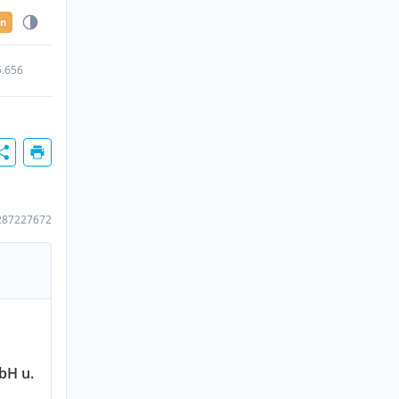
en
5.656
287227672
bH u.