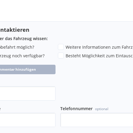
ntaktieren
ber das Fahrzeug wissen:
 Dynamics)
robefahrt möglich?
Weitere Informationen zum Fahr
oring)
hrzeug noch verfügbar?
Besteht Möglichkeit zum Eintausc
mmentar hinzufügen
en (Wade Sensing)
e
Telefonnummer
optional