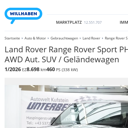
MARKTPLATZ
IMM
12.551.707
Startseite
Auto & Motor
Gebrauchtwagen
Land Rover
Range Rover S
Land Rover Range Rover Sport 
AWD Aut. SUV / Geländewagen
1/2026
8.698
460
EZ
km
PS (338 kW)