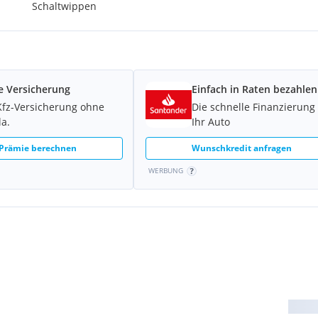
Schaltwippen
e Versicherung
Einfach in Raten bezahlen
Kfz-Versicherung ohne
Die schnelle Finanzierung 
t
la.
Ihr Auto
 Prämie berechnen
Wunschkredit anfragen
gnalverstärker
WERBUNG
 Auto)
ktion und Lenkassistent