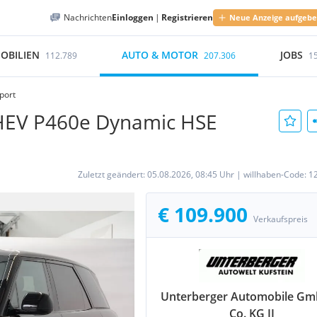
Nachrichten
Einloggen
|
Registrieren
Neue Anzeige aufgeb
OBILIEN
AUTO & MOTOR
JOBS
112.789
207.306
1
port
PHEV P460e Dynamic HSE
Zuletzt geändert:
05.08.2026, 08:45 Uhr
|
willhaben-Code:
1
€ 109.900
Verkaufspreis
Unterberger Automobile Gm
Co. KG II