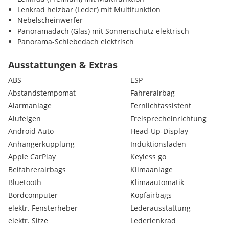
Lenkrad heizbar (Leder) mit Multifunktion
Nebelscheinwerfer
Panoramadach (Glas) mit Sonnenschutz elektrisch
Panorama-Schiebedach elektrisch
Scheibenwaschdüsen heizbar
Seitenscheiben hinten Verbundglas
Ausstattungen & Extras
Seitenscheiben vorn Verbundglas
ABS
ESP
Sonnenblenden an Seitenscheiben hinten
Abstandstempomat
Fahrerairbag
Verglasung hinten abgedunkelt (Privacy Glass)
Alarmanlage
Fernlichtassistent
Sitzbezug:
Leder
Alufelgen
Freisprecheinrichtung
Außenausstattung:
Android Auto
Head-Up-Display
Heckklappe/-Deckel elektr. betätigt (öffnen + schliessen)
Anhängerkupplung
Induktionsladen
LM-Felgen 9,5x22 (5-Doppelspeichen, Satin Dark Grey, Style 5
Apple CarPlay
Keyless go
Luftfederung elektronisch geregelt
Beifahrerairbags
Klimaanlage
Komfort/Innenausstattung:
Ambiente-Beleuchtung
Bluetooth
Klimaautomatik
Audiosystem: Meridian Sound-System (800 Watt, 19 Lautsprec
Bordcomputer
Kopfairbags
Außenspiegel elektr. verstell-, heiz- und anklappbar, mit Ab
elektr. Fensterheber
Lederausstattung
Umfeldleuchte
elektr. Sitze
Lederlenkrad
Außenspiegel mit Memoryfunktion