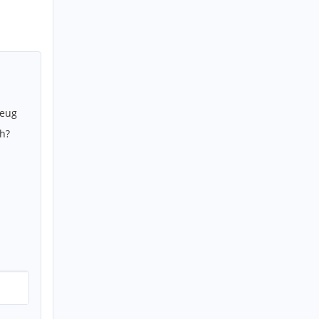
zeug
h?