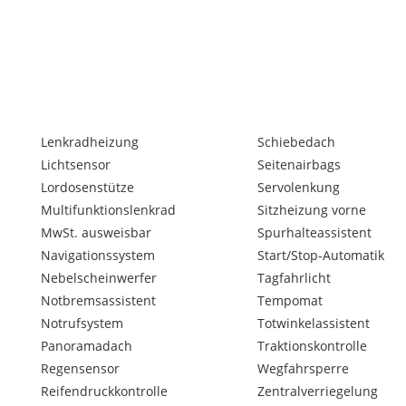
Lenkradheizung
Schiebedach
Lichtsensor
Seitenairbags
Lordosenstütze
Servolenkung
Multifunktionslenkrad
Sitzheizung vorne
MwSt. ausweisbar
Spurhalteassistent
Navigationssystem
Start/Stop-Automatik
127)
Nebelscheinwerfer
Tagfahrlicht
Notbremsassistent
Tempomat
Notrufsystem
Totwinkelassistent
her, Subwoofer)
Panoramadach
Traktionskontrolle
blendautomatik und
Regensensor
Wegfahrsperre
Reifendruckkontrolle
Zentralverriegelung