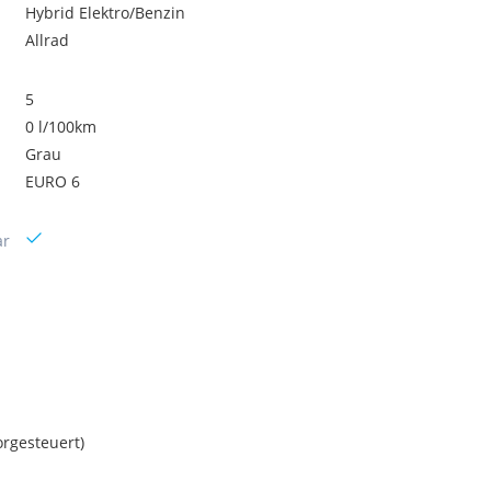
Hybrid Elektro/Benzin
Allrad
5
0 l/100km
Grau
EURO 6
ar
orgesteuert)