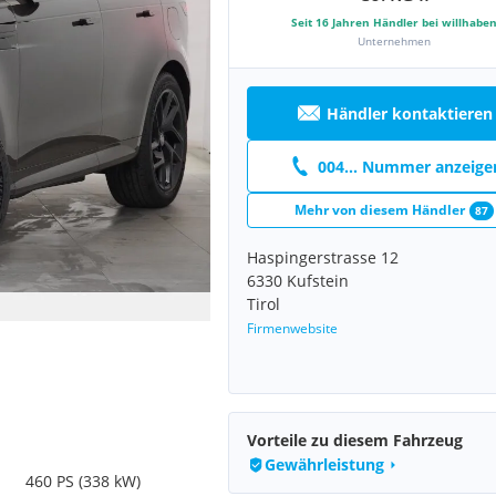
Seit
16
Jahren Händler bei willhabe
Unternehmen
Händler kontaktieren
004... Nummer anzeige
Mehr von diesem Händler
87
Haspingerstrasse 12
6330 Kufstein
Tirol
Firmenwebsite
Vorteile zu diesem Fahrzeug
Gewährleistung
460 PS (338 kW)