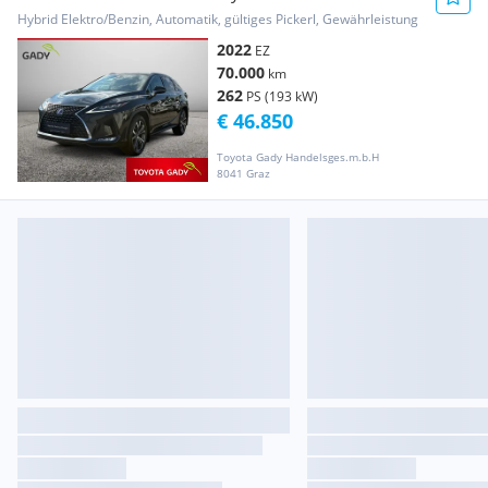
Hybrid Elektro/Benzin, Automatik, gültiges Pickerl, Gewährleistung
2022
EZ
70.000
km
262
PS (193 kW)
€ 46.850
Toyota Gady Handelsges.m.b.H
8041 Graz