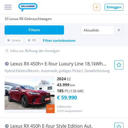
Einloggen
33 Lexus RX Gebrauchtwagen
Filtern
Lexus
RX
Filter zurücksetzen
Infos zur Reihung der Anzeigen
Lexus RX 450h+ E-four Luxury Line 18,1kWh
Aut.
Hybrid Elektro/Benzin, Automatik, gültiges Pickerl, Gewährleistung
2024
EZ
43.999
km
185
PS (136 kW)
€ 59.990
CARAmobil
2333 Leopoldsdorf
Lexus RX 450h E-four Style Edition Aut.