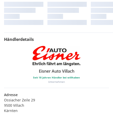
Lenkradbedienung für Audio und Bluetooth
Notbrems-Warnblinkautomatik (ESS)
Spurhalteassistent (LDWS) mit Lenkeingriff (LKA)
18-Zoll Leichtmetallfelgen Silber
Extras:
Spurhalteassistent
Händlerdetails
Eisner Auto Villach
Seit
18
Jahren Händler bei willhaben
Unternehmen
Adresse
Ossiacher Zeile 29
9500 Villach
Kärnten