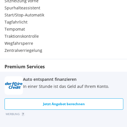
Sitzheizung vorne
Garantie
Spurhalteassistent
Traktionskontrolle
Start/Stop-Automatik
Neufahrzeug
Linkslenker
Tagfahrlicht
Frontantrieb
Tempomat
Traktionskontrolle
Wegfahrsperre
Zentralverriegelung
Serienausstattungen:
Regensensor
ESP
Premium Services
Rückfahrkamera
Airbag für Fahrer und Beifahrer
Auto entspannt finanzieren
Innenspiegel, automatisch abblendend
In einer Stunde ist das Geld auf Ihrem Konto.
Außenspiegel elektrisch einstellbar und beheizbar
Mittelarmlehne hinten
Navigationssystem
Jetzt Angebot berechnen
Head-up-Display
Mittelarmlehne vorne
WERBUNG
Zweizonen-Klimaautomatik
Außenspiegel elektrisch anklappbar