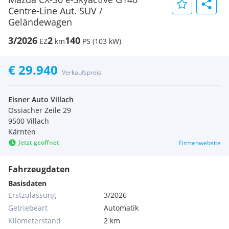
Centre-Line Aut. SUV /
Geländewagen
3/2026
2
140
EZ
km
PS (103 kW)
€ 29.940
Verkaufspreis
Eisner Auto Villach
Ossiacher Zeile 29
9500 Villach
Kärnten
Jetzt geöffnet
Firmenwebsite
Fahrzeugdaten
Basisdaten
Erstzulassung
3/2026
Getriebeart
Automatik
Kilometerstand
2 km