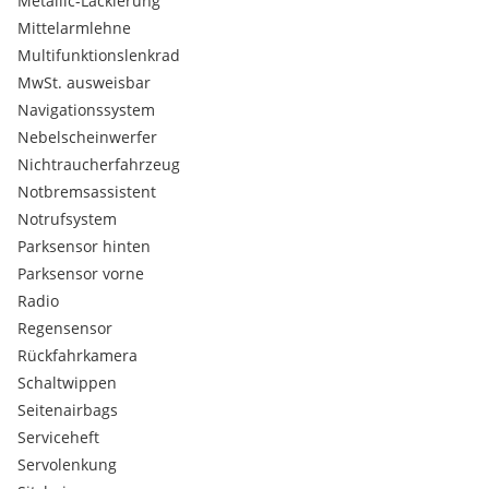
Metallic-Lackierung
Seitenairbags
Mittelarmlehne
Frontairbag
Multifunktionslenkrad
Bordcomputer
MwSt. ausweisbar
Nebelscheinwerfer
Navigationssystem
Nichtraucher
Servolenkung
Nebelscheinwerfer
Tagfahrlicht
Nichtraucherfahrzeug
Multifunktionslenkrad
Notbremsassistent
Lichtsensor
Notrufsystem
Bremsbelaganzeige
Parksensor hinten
Berganfahrhilfe
Parksensor vorne
Lederlenkrad
elektr. Parkbremse
Radio
Mittelarmlehne
Regensensor
Reifendruckkontrolle
Rückfahrkamera
E10 geeignet
Schaltwippen
Rückfahrkamera
Seitenairbags
Sonnenschutzverglasung
Waschwasseranzeige
Serviceheft
Scheinwerferreinigungsanlage
Servolenkung
Wegfahrsperre