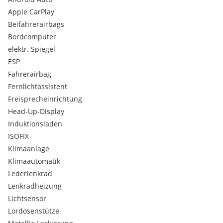
Lenkradheizung
Apple CarPlay
Müdigkeitswarnsystem
Notrufsystem
Beifahrerairbags
USB
Bordcomputer
Wlan
elektr. Spiegel
Induktion
ESP
Privacy Verglasung
Fahrerairbag
Android Auto
Fernlichtassistent
Apple CarPlay
Sommerreifen
Freisprecheinrichtung
Fahrersitz höhenverstellbar
Head-Up-Display
Rücksitzbank geteilt klappbar
Induktionsladen
Scheckheftgepflegt
ISOFIX
beheizte Aussenspiegel
Klimaanlage
Lordosenstütze
IsoFix
Klimaautomatik
Sitzheizung
Lederlenkrad
metallic
Lenkradheizung
Tempomat
Lichtsensor
Leichtmetallfelgen
Lordosenstütze
Stabilitätsprogramm (ESP)
ABS