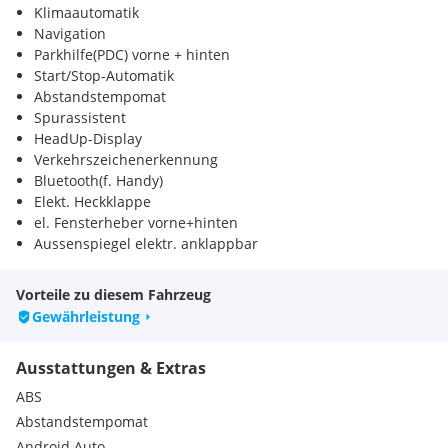
Klimaautomatik
Navigation
Parkhilfe(PDC) vorne + hinten
Start/Stop-Automatik
Abstandstempomat
Spurassistent
HeadUp-Display
Verkehrszeichenerkennung
Bluetooth(f. Handy)
Elekt. Heckklappe
el. Fensterheber vorne+hinten
Aussenspiegel elektr. anklappbar
Zentralverriegelung mit FB
VirtualCockpit
Vorteile zu diesem Fahrzeug
Notbremsassistent
Gewährleistung
Regensensor
Automatik
Ausstattungen & Extras
Uhr&Drehzahlmesser
Sportlenkrad mit Schaltwippen&Uhr
ABS
Aussenspiegel el. verstellbar und beheizbar
Abstandstempomat
Aussenspiegel el. verstellbar
Android Auto