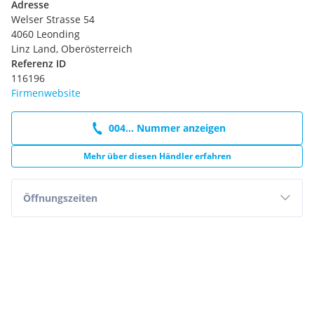
Elektronische Klimaautomatik
Adresse
Automatische Parkbremse
Welser Strasse 54
Stoff-Lederoptikpolsterung
4060 Leonding
Regensensor inkl. Lichtautomatik
Linz Land, Oberösterreich
Radio inkl. Bluetooth Freisprecheinrichtung
Referenz ID
elektrische Fensterheber vorne und hinten
116196
Einparkhilfe vorne und hinten
Firmenwebsite
Außenspiegel elektrisch einstellbar
beheizbar und anklappbar
004... Nummer anzeigen
Schlüsselloses Zugangs- und Startsystem
Beheizbares Lenkrad
Mehr über diesen Händler erfahren
Kindersitzbefestigungssystem (ISOFIX)
Öffnungszeiten