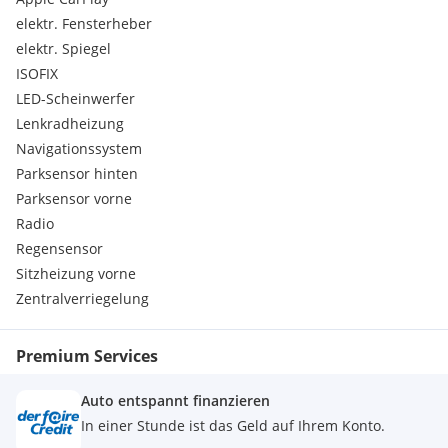
Kontaktaufnahme.
elektr. Fensterheber
Unsere inserierten Fahrzeuge sind lagernd und prompt
elektr. Spiegel
verfügbar!
ISOFIX
LED-Scheinwerfer
Natürlich ist der Eintausch Ihres Gebrauchtfahrzeugs
Lenkradheizung
möglich.
Navigationssystem
Auf Wunsch erstellen wir für Sie sehr gerne individuelle
Parksensor hinten
Finanzierungs- und Versicherungsangebote.
Parksensor vorne
Radio
Besuchen Sie uns an einem unserer 16 Standorte in
Regensensor
Oberösterreich, Wien, Salzburg und Niederösterreich.
Sitzheizung vorne
Zentralverriegelung
Auch ein Ankauf Ihres Fahrzeugs (ohne Fahrzeugkauf) wird
von uns angeboten.
Premium Services
Serienausstattungen:
Dieselpartikelfilter
Auto entspannt finanzieren
Beifahrersitz höhenverstellbar
ABS
In einer Stunde ist das Geld auf Ihrem Konto.
Lautsprecher (6)