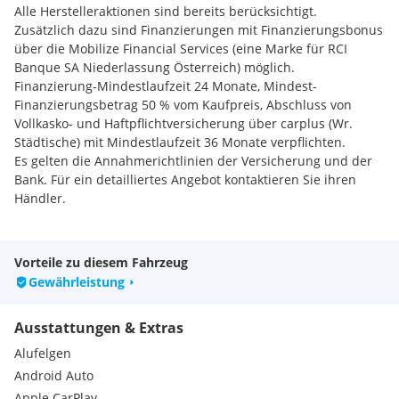
Alle Herstelleraktionen sind bereits berücksichtigt.
Zusätzlich dazu sind Finanzierungen mit Finanzierungsbonus
über die Mobilize Financial Services (eine Marke für RCI
Banque SA Niederlassung Österreich) möglich.
Finanzierung-Mindestlaufzeit 24 Monate, Mindest-
Finanzierungsbetrag 50 % vom Kaufpreis, Abschluss von
Vollkasko- und Haftpflichtversicherung über carplus (Wr.
Städtische) mit Mindestlaufzeit 36 Monate verpflichten.
Es gelten die Annahmerichtlinien der Versicherung und der
Bank. Für ein detailliertes Angebot kontaktieren Sie ihren
Händler.
ENTDECKEN SIE IHR TRAUMFAHRZEUG
Vorteile zu diesem Fahrzeug
Vielen Dank für Ihr Interesse an unserem Fahrzeug.
Gewährleistung
Unser kompetentes Verkaufs-Team freut sich auf Ihre
Ausstattungen & Extras
Anfrage und lädt Sie gerne zu einem persönlichen
Beratungsgespräch und einer Probefahrt ein.
Alufelgen
Android Auto
Fahrzeugstandort kann variieren, bitte vor Besuch um
Apple CarPlay