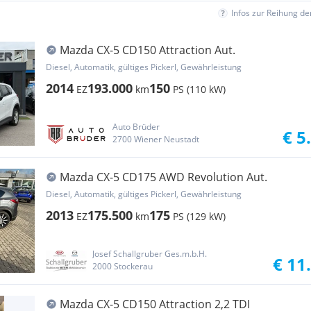
Infos zur Reihung d
Mazda CX-5 CD150 Attraction Aut.
Diesel, Automatik, gültiges Pickerl, Gewährleistung
2014
193.000
150
EZ
km
PS (110 kW)
Auto Brüder
€ 5
2700 Wiener Neustadt
Mazda CX-5 CD175 AWD Revolution Aut.
Diesel, Automatik, gültiges Pickerl, Gewährleistung
2013
175.500
175
EZ
km
PS (129 kW)
Josef Schallgruber Ges.m.b.H.
€ 11
2000 Stockerau
Mazda CX-5 CD150 Attraction 2,2 TDI