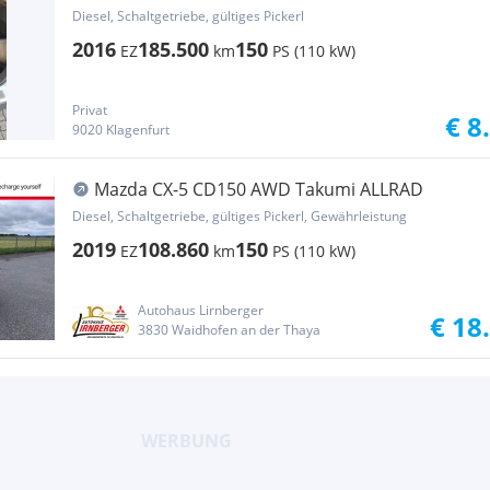
Diesel, Schaltgetriebe, gültiges Pickerl
2016
185.500
150
EZ
km
PS (110 kW)
Privat
€ 8
9020 Klagenfurt
Mazda CX-5 CD150 AWD Takumi ALLRAD
Diesel, Schaltgetriebe, gültiges Pickerl, Gewährleistung
2019
108.860
150
EZ
km
PS (110 kW)
Autohaus Lirnberger
€ 18
3830 Waidhofen an der Thaya