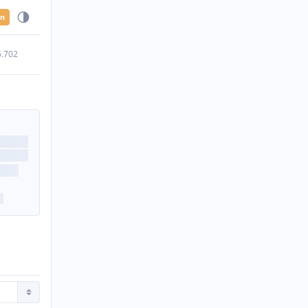
en
5.702