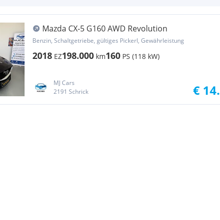
Mazda CX-5 G160 AWD Revolution
Benzin, Schaltgetriebe, gültiges Pickerl, Gewährleistung
2018
198.000
160
EZ
km
PS (118 kW)
MJ Cars
€ 14
2191 Schrick