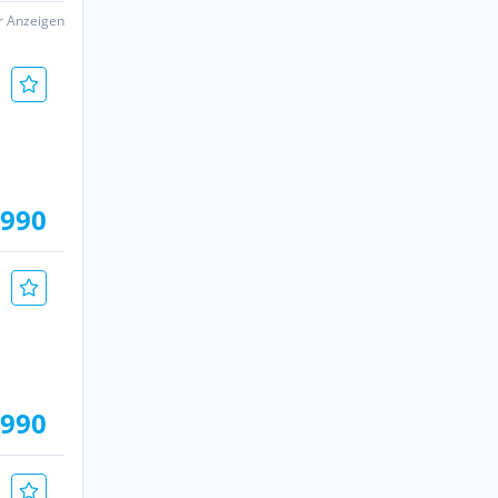
er Anzeigen
.990
.990