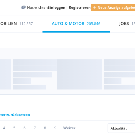
Nachrichten
Einloggen
|
Registrieren
Neue Anzeige aufgeb
OBILIEN
AUTO & MOTOR
JOBS
112.557
205.846
1
lter zurücksetzen
4
5
6
7
8
9
Weiter