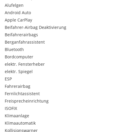
Serienausstattungen:
Alufelgen
ABS
Android Auto
Türgriffe in Wagenfarbe
Apple CarPlay
Außenspiegelgehäuse in Wagenfarbe
Uni-Lackierung
Beifahrer-Airbag Deaktivierung
Geschwindigkeitsbegrenzer
Beifahrerairbags
6 Jahre Garantie bis 150.000 Kilometer
Berganfahrassistent
Beheizbare Vordersitze
Bluetooth
Elektronische Parkbremse inkl. Autohold
Bordcomputer
Müdigkeitserkennung (DAA)
Halogenscheinwerfer
elektr. Fensterheber
Heckspoiler
elektr. Spiegel
6 Lautsprecher
ESP
Automatisch abblendbarer Innenspiegel
Fahrerairbag
Rücksitzlehne geteilt umklappbar / 60:40
Fernlichtassistent
Haiflossenantenne
Automatisch anklappbare Außenspiegel
Freisprecheinrichtung
Fahrmodusauswahl
ISOFIX
Höhenverstellbarer Vordersitze
Klimaanlage
Akustikverglasung
Klimaautomatik
Analoger Tachometer
Kollisionswarner
Emergency Steering Assist