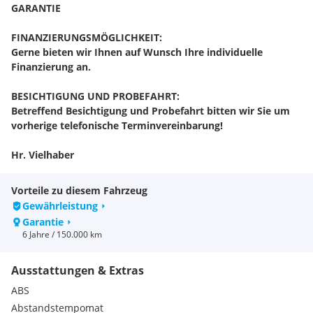
GARANTIE
FINANZIERUNGSMÖGLICHKEIT:
Gerne bieten wir Ihnen auf Wunsch Ihre individuelle
Finanzierung an.
BESICHTIGUNG UND PROBEFAHRT:
Betreffend Besichtigung und Probefahrt bitten wir Sie um
vorherige telefonische Terminvereinbarung!
Hr. Vielhaber
FAHRZEUG STANDORT:
Vorteile zu diesem Fahrzeug
Prillingerstraße 5-7
Gewährleistung
4600 Wels
Garantie
6 Jahre / 150.000 km
EINTAUSCH - LIEFERUNG:
Auf Anfrage!
Ausstattungen & Extras
IRRTÜMER, ZWISCHENVERKAUF, SATZ- UND DRUCKFEHLER:
ABS
Vorbehalten!
Abstandstempomat