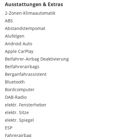
Ausstattungen & Extras
IRRTÜMER, ZWISCHENVERKAUF, SATZ- UND DRUCKFEHLER:
2-Zonen-Klimaautomatik
Vorbehalten!
ABS
Sonderausstattungen:
Abstandstempomat
Lackierung Formal Red
Alufelgen
Serienausstattungen:
Android Auto
ABS
LED - Scheinwerfer
Apple CarPlay
Türgriffe in Wagenfarbe
Beifahrer-Airbag Deaktivierung
Uni-Lackierung
Beifahrerairbags
Geschwindigkeitsbegrenzer
Berganfahrassistent
6 Jahre Garantie bis 150.000 Kilometer
Bluetooth
Außenspiegel in Schwarz
Beheizbare Vordersitze
Bordcomputer
Elektronische Parkbremse inkl. Autohold
DAB-Radio
LED - Heckleuchten
elektr. Fensterheber
Müdigkeitserkennung (DAA)
elektr. Sitze
Schlüsselloses Zugangssystem (Smart Keyless Entry)
elektr. Spiegel
Heckspoiler
6 Lautsprecher
ESP
Automatisch abblendbarer Innenspiegel
Fahrerairbag