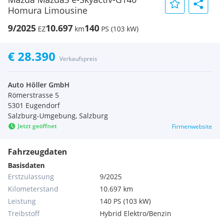
Homura Limousine
9/2025
10.697
140
EZ
km
PS (103 kW)
€ 28.390
Verkaufspreis
Auto Höller GmbH
Römerstrasse 5
5301 Eugendorf
Salzburg-Umgebung, Salzburg
Jetzt geöffnet
Firmenwebsite
Fahrzeugdaten
Basisdaten
Erstzulassung
9/2025
Kilometerstand
10.697 km
Leistung
140 PS (103 kW)
Treibstoff
Hybrid Elektro/Benzin