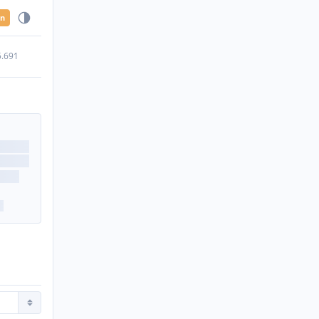
en
5.691