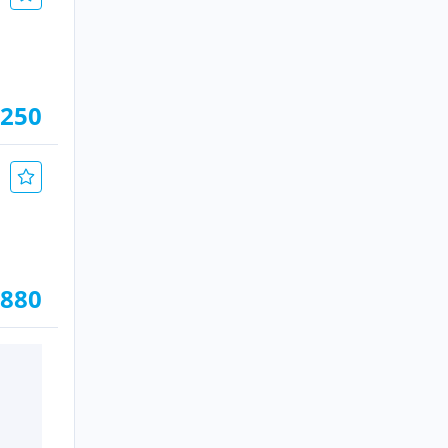
.250
.880