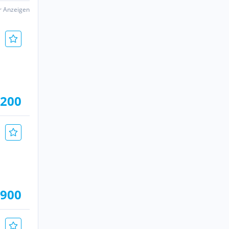
er Anzeigen
.200
.900