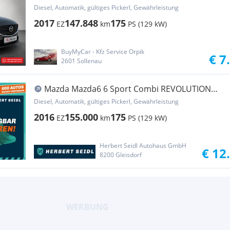
Top Aut.
Diesel, Automatik, gültiges Pickerl, Gewährleistung
2017
147.848
175
EZ
km
PS (129 kW)
BuyMyCar - Kfz Service Orpik
€ 7
2601 Sollenau
Mazda Mazda6 6 Sport Combi REVOLUTION
TOP 4x4 Aut. *VOLL LED...
Diesel, Automatik, gültiges Pickerl, Gewährleistung
2016
155.000
175
EZ
km
PS (129 kW)
Herbert Seidl Autohaus GmbH
€ 12
8200 Gleisdorf