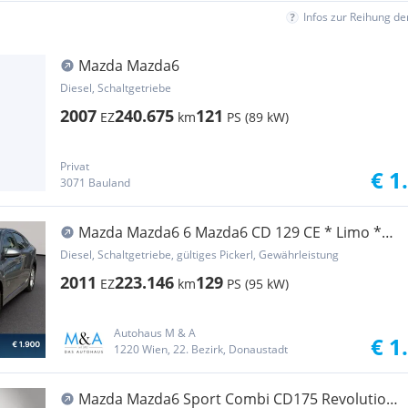
Infos zur Reihung d
Mazda Mazda6
Diesel, Schaltgetriebe
2007
240.675
121
EZ
km
PS (89 kW)
Privat
€ 1
3071 Bauland
Mazda Mazda6 6 Mazda6 CD 129 CE * Limo *
Export
Diesel, Schaltgetriebe, gültiges Pickerl, Gewährleistung
2011
223.146
129
EZ
km
PS (95 kW)
Autohaus M & A
€ 1
1220 Wien, 22. Bezirk, Donaustadt
Mazda Mazda6 Sport Combi CD175 Revolution