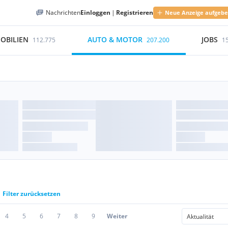
Nachrichten
Einloggen
|
Registrieren
Neue Anzeige aufgeb
OBILIEN
AUTO & MOTOR
JOBS
112.775
207.200
1
Filter zurücksetzen
4
5
6
7
8
9
Weiter