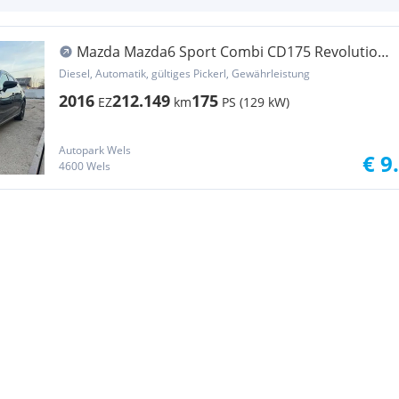
Mazda Mazda6 Sport Combi CD175 Revolution
Top AWD Aut.
Diesel, Automatik, gültiges Pickerl, Gewährleistung
2016
212.149
175
EZ
km
PS (129 kW)
Autopark Wels
€ 9
4600 Wels