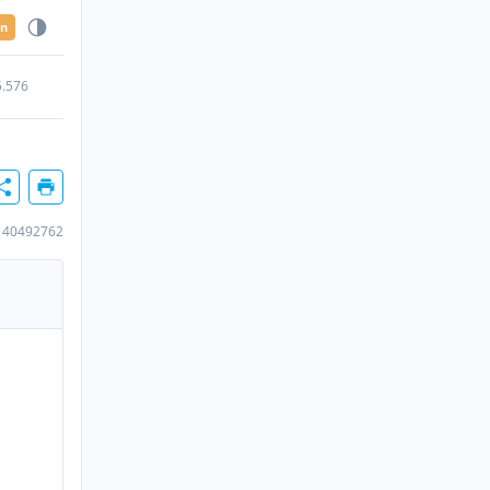
en
5.576
140492762
n