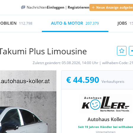
Nachrichten
Einloggen
|
Registrieren
Neue Anzeige aufgeb
OBILIEN
AUTO & MOTOR
JOBS
112.798
207.379
1
Takumi Plus Limousine
Zuletzt geändert:
05.08.2026, 14:00 Uhr
|
willhaben-Code:
2
€ 44.590
Verkaufspreis
Autohaus Koller
Seit
19
Jahren Händler bei willhabe
Unternehmen