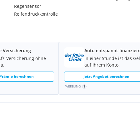
ren und Armablagen mit
Regensensor
Reifendruckkontrolle
esh Air)
e Versicherung
Auto entspannt finanzier
Kfz-Versicherung ohne
In einer Stunde ist das Ge
(Tan)
la.
auf Ihrem Konto.
 Prämie berechnen
Jetzt Angebot berechnen
WERBUNG