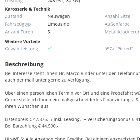
Leistung
245 PS (180 kW)
Karosserie & Technik
Zustand
Neuwagen
Anzahl Sitze
Fahrzeugtyp
Limousine
Außenfarbe
Anzahl Türen
5
Metallic­lackieru
Weitere Vorteile
Gewährleistung
§57a "Pickerl"
Beschreibung
Bei Interesse steht Ihnen Hr. Marco Binder unter der Telefon
auch per mail unter gerne zu Verfügung.
Über einen persönlichen Termin vor Ort und eine Probefahrt wü
Gerne stelle ich Ihnen ein maßgeschneidertes Finanzierungs- 
Ihren Wünschen aus.
Listenpreis € 47.875.- / inkl. Leasing.- + Versicherungsbonus € 41
Bei Barzahlung € 44.590.-
HINWEIS: Alle Angaben ohne Gewähr. Bei einigen angezeigten Da