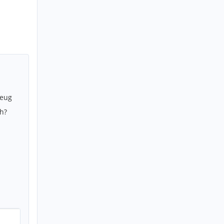
zeug
h?