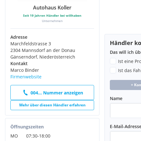
Autohaus Koller
Seit
19
Jahren Händler bei willhaben
Unternehmen
Adresse
Händler ko
Marchfeldstrasse 3
2304 Mannsdorf an der Donau
Das will ich ü
Gänserndorf, Niederösterreich
Ist eine P
Kontakt
Marco Binder
Ist das Fa
Firmenwebsite
+ Ko
004... Nummer anzeigen
Name
Mehr über diesen Händler erfahren
E-Mail-Adress
Öffnungszeiten
MO
07:30
-
18:00