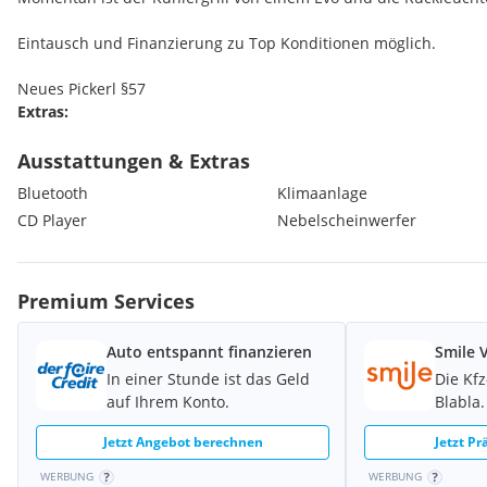
Eintausch und Finanzierung zu Top Konditionen möglich.
Neues Pickerl §57
Extras:
Klimaanlage
Radio
Ausstattungen & Extras
Bluetooth
Klimaanlage
CD Player
Nebelscheinwerfer
Premium Services
Auto entspannt finanzieren
Smile 
In einer Stunde ist das Geld
Die Kf
auf Ihrem Konto.
Blabla.
Jetzt Angebot berechnen
Jetzt P
WERBUNG
WERBUNG