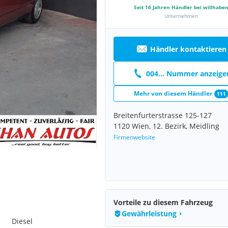
Seit
16
Jahren Händler bei willhabe
Unternehmen
Händler kontaktieren
004... Nummer anzeige
Mehr von diesem Händler
111
Breitenfurterstrasse 125-127
1120 Wien, 12. Bezirk, Meidling
Firmenwebsite
Vorteile zu diesem Fahrzeug
Gewährleistung
Diesel