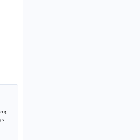
zeug
h?