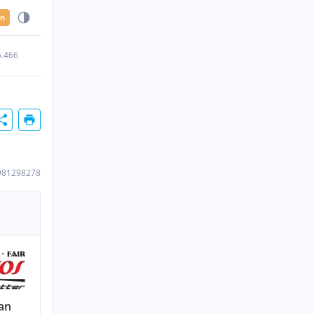
en
5.466
981298278
an