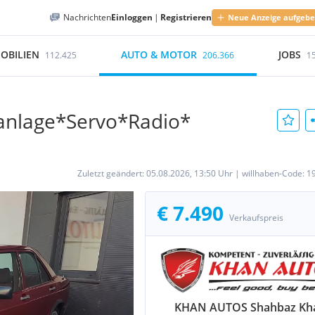
Nachrichten
Einloggen
|
Registrieren
Neue Anzeige aufgeb
OBILIEN
AUTO & MOTOR
JOBS
112.425
206.366
1
anlage*Servo*Radio*
Zuletzt geändert:
05.08.2026, 13:50 Uhr
|
willhaben-Code:
1
€ 7.490
Verkaufspreis
KHAN AUTOS Shahbaz Kh