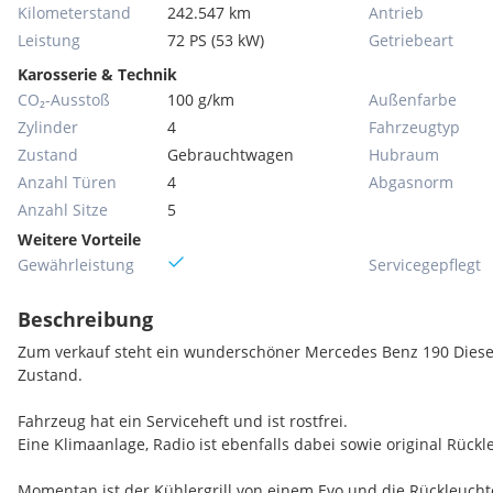
Kilometerstand
242.547 km
Antrieb
Leistung
72 PS (53 kW)
Getriebeart
Karosserie & Technik
CO₂-Ausstoß
100 g/km
Außenfarbe
Zylinder
4
Fahrzeugtyp
Zustand
Gebrauchtwagen
Hubraum
Anzahl Türen
4
Abgasnorm
Anzahl Sitze
5
Weitere Vorteile
Gewährleistung
Servicegepflegt
Beschreibung
Zum verkauf steht ein wunderschöner Mercedes Benz 190 Diese
Zustand.
Fahrzeug hat ein Serviceheft und ist rostfrei.
Eine Klimaanlage, Radio ist ebenfalls dabei sowie original Rückl
Momentan ist der Kühlergrill von einem Evo und die Rückleucht