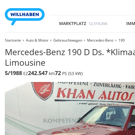
MARKTPLATZ
IMM
12.519.456
Startseite
Auto & Motor
Gebrauchtwagen
Mercedes-Benz
190
Mercedes-Benz 190 D Ds. *Klima
Limousine
5/1988
242.547
72
EZ
km
PS (53 kW)