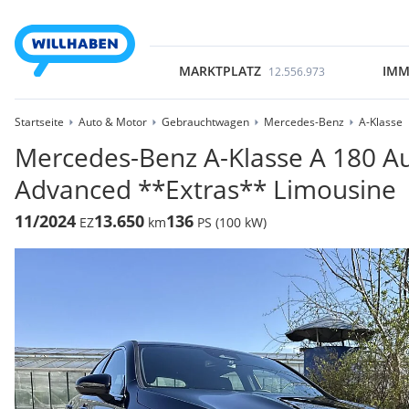
MARKTPLATZ
IMM
12.556.973
Startseite
Auto & Motor
Gebrauchtwagen
Mercedes-Benz
A-Klasse
Mercedes-Benz A-Klasse A 180 Aut
Advanced **Extras** Limousine
11/2024
13.650
136
EZ
km
PS (100 kW)