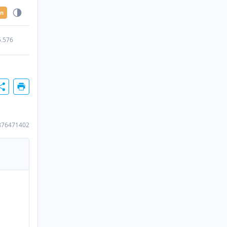
en
5.576
876471402