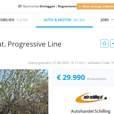
Nachrichten
Einloggen
|
Registrieren
Neue Anzeige aufgeb
OBILIEN
AUTO & MOTOR
JOBS
112.795
207.352
1
. Progressive Line
Zuletzt geändert:
07.08.2026, 16:15 Uhr
|
willhaben-Code:
1
€ 29.990
Verkaufspreis
Autohandel Schilling