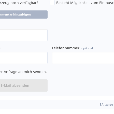
hrzeug noch verfügbar?
Besteht Möglichkeit zum Eintausc
mmentar hinzufügen
e connect Diensten
chglänzend, zentralem
e
Telefonnummer
optional
er Anfrage an mich senden.
E-Mail absenden
!
Anzeige