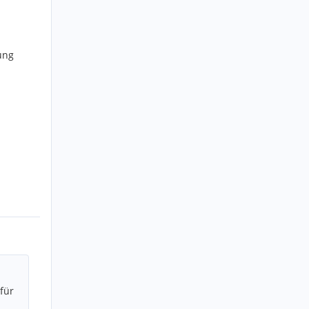
ung
für