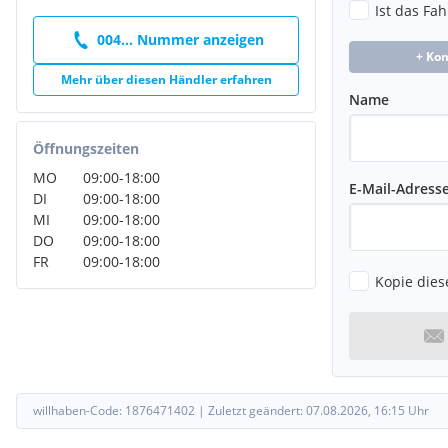
Ist das Fa
Digitales Radio (DAB)
004... Nummer anzeigen
Erweiterte Features MBUX
+ Ko
Kommunikationsmodul (LTE) für die Nutzung von Mercedes m
Mehr über diesen Händler erfahren
Licht- und Sicht-Paket
Name
Windowbag für Fahrer und Beifahrer
Fensterheber elektrisch
Seitenschwellerverkleidung schwarz genarbt
Öffnungszeiten
Kühlerverkleidung mit Mercedes-Benz Pattern in Schwarz ho
MO
09:00
-
18:00
Mercedes Stern
E-Mail-Adress
DI
09:00
-
18:00
Zierelemente Carbonoptik dunkel
MI
09:00
-
18:00
Getriebe-Automatik 7G-DCT
DO
09:00
-
18:00
FR
09:00
-
18:00
Kopie dies
willhaben-Code:
1876471402
|
Zuletzt geändert:
07.08.2026, 16:15
Uhr