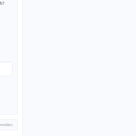
h?
 melden