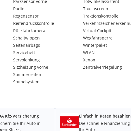
Parksensor vorne
Totwinkelassistent
en
Radio
Touchscreen
Regensensor
Traktionskontrolle
Reifendruckkontrolle
Verkehrszeichenerkenn
Rückfahrkamera
Virtual Cockpit
Schaltwippen
Wegfahrsperre
Seitenairbags
Winterpaket
Serviceheft
WLAN
Servolenkung
Xenon
Sitzheizung vorne
Zentralverriegelung
Sommerreifen
Soundsystem
A Kfz-Versicherung
Einfach in Raten bezahlen
ichern Sie Ihr Auto in
Die schnelle Finanzierung 
gen Klicks.
Ihr Auto