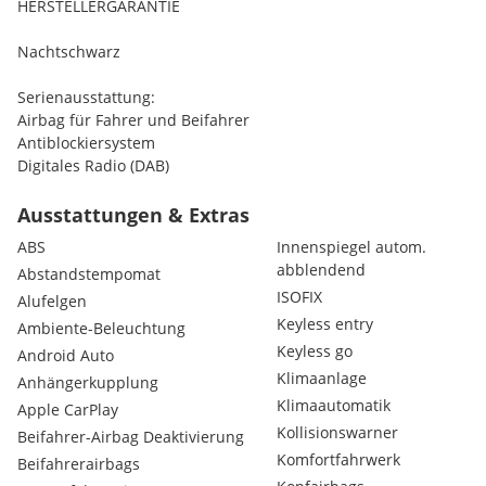
HERSTELLERGARANTIE
Nachtschwarz
Serienausstattung:
Airbag für Fahrer und Beifahrer
Antiblockiersystem
Digitales Radio (DAB)
Elektronisches Stabilitäts-Programm (ESP)
Multifunktions-Sportlenkrad in Leder
Ausstattungen & Extras
CENTRAL MEDIA DISPLAY
ABS
Innenspiegel autom.
Komfortsitze in Ledernachbildung ARTICO / Stoff
abblendend
Abstandstempomat
USB-Paket Plus
ISOFIX
Alufelgen
Remote Services Plus
Keyless entry
MBUX Navigation Premium
Ambiente-Beleuchtung
Komfortfahrwerk mit Tieferlegung
Keyless go
Android Auto
TIREFIT
Klimaanlage
Anhängerkupplung
Sitzheizung für Fahrer und Beifahrer
Klimaautomatik
Apple CarPlay
Erweiterte Features MBUX
Kollisionswarner
Beifahrer-Airbag Deaktivierung
Fensterheber elektrisch
Komfortfahrwerk
Klimatisierungsautomatik THERMATIC
Beifahrerairbags
Kommunikationsmodul (LTE) für die Nutzung von Mercedes me 