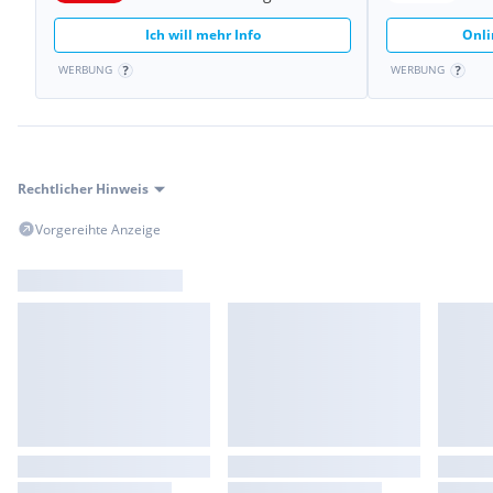
KEYLESS-GO
Ich will mehr Info
Onli
Komfort-Fahrwerk mit Tieferlegung
Komfortsitze
WERBUNG
WERBUNG
Lenkradheizung
MBUX Navigation Premium
MULTIBEAM LED
Multifunktions-Sportlenkrad in Leder
Park Paket mit Rückfahrkamera
Rechtlicher Hinweis
Progressive Line Advanced
Spiegel-Paket
Vorgereihte Anzeige
Park-Paket mit Rückfahrkamera
4-Wege-Lordosenstütze
LED High Performance-Scheinwerfer mit Adaptivem Fernlicht-As
Ambientebeleuchtung
Volldigitales Instrumenten-Display
kabelloses Ladesystem für mobile Endgeräte vorn
Progressive Line Progressive Exterieur und Progressive Interieur
Ambientebeleuchtung
Volldigitales Instrumenten-Display
Remote Services
Sitzheizung für Fahrer und Beifahrer