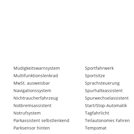
Müdigkeitswarnsystem
Sportfahrwerk
Multifunktionslenkrad
Sportsitze
MwSt. ausweisbar
Sprachsteuerung
Navigationssystem
Spurhalteassistent
Nichtraucherfahrzeug
Spurwechselassistent
Notbremsassistent
Start/Stop-Automatik
Notrufsystem
Tagfahrlicht
Parkassistent selbstlenkend
Teilautonomes Fahren
Parksensor hinten
Tempomat
connect Diensten