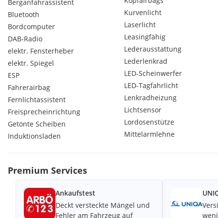
Kopfairbags
Berganfahrassistent
Vorbereitung für die Nutzung von Mercedes me connect Dienst
Kurvenlicht
Bluetooth
Licht- und Sicht-Paket
Laserlicht
Bordcomputer
Scheibenwischer mit Regensensor
Leasingfähig
DAB-Radio
Scheinwerferaufschaltung - Auffindbeleuchtung
Lederausstattung
Polsterung Ledernachbildung ARTICO/Stoff Bertrix
elektr. Fensterheber
Seitenairbags vorne
Lederlenkrad
elektr. Spiegel
Traktionskontrolle
LED-Scheinwerfer
ESP
Vorrüstung für erweiterte Navigationsdienste
LED-Tagfahrlicht
Fahrerairbag
Vorrüstung für Live Traffic Information
Lenkradheizung
Fernlichtassistent
Windowbag für Fahrer und Beifahrer
Lichtsensor
Zentralverriegelung mit Funkfernbedienung
Freisprecheinrichtung
Zierelemente Carbonoptik dunkel
Lordosenstütze
Getönte Scheiben
Mittelarmlehne
Induktionsladen
Sonderausstattung:
Adaptiver Fernlicht-Assistent Plus
Aktiver Abstands-Assistent DISTRONIC
Premium Services
Ambientebeleuchtung
Anhängevorrichtung mit ESP Anhängerstabilisierung
Ankaufstest
UNIQ
CENTRAL MEDIA DISPLAY
Individualisierungspaket
Deckt versteckte Mängel und
Vers
Kabelloses Ladesystem für mobile Endgeräte vorne
Fehler am Fahrzeug auf
weni